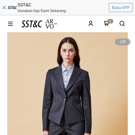
SST&C
Buka APP
Gunakan App Kami Sekarang
0
1
/
8