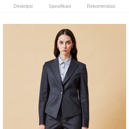
Bank Antarabangsa Taishin
Bank CTBC
Pilihan Penghantaran
Yuanta Commercial Bank
Bank SinoPac
Deskripsi
Spesifikasi
Rekomendasi
Syarikat Kad Kredit Rakuten
Bank Komersial E.SUN
DBS Bank
新竹物流宅配
Taiwan
Bank Antarabangsa
Bank CTBC
NT$120/pesanan | Penghantaran percuma untuk pesanan
Taishin
NT$3,000 atau lebih
Syarikat Kad Kredit
Rakuten Taiwan
新竹物流離島宅配
NT$350/pesanan | Penghantaran percuma untuk pesanan
NT$3,500 atau lebih
LINEX 宇迅國際
Kadar Penghantaran