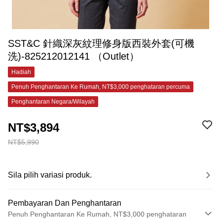
SST&C 針織深灰紋理修身版西裝外套(可機
洗)-825212012141 （Outlet）
Hadiah
Penuh Penghantaran Ke Rumah, NT$3,000 penghataran percuma
Penghantaran Negara/Wilayah
NT$3,894
NT$5,990
Sila pilih variasi produk.
Pembayaran Dan Penghantaran
Penuh Penghantaran Ke Rumah, NT$3,000 penghataran