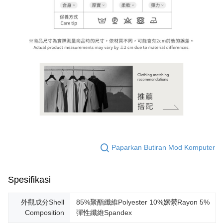
Paparkan Butiran Mod Komputer
Spesifikasi
外觀成分Shell
85%聚酯纖維Polyester 10%嫘縈Rayon 5%
Composition
彈性纖維Spandex