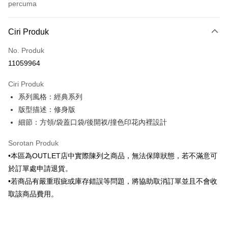
percuma
Kaedah Pembayaran
Ciri Produk
Kad Kredit (Bayaran Penuh)
No. Produk
Ansuran Kad Kredit
11059964
3 ansuran pada kadar faedah 0,
NT$1,298
setiap ansuran
Ciri Produk
21 Bank
6 ansuran pada kadar faedah 0,
NT$649
setiap
Taiwan Cooperative Bank
Bank Komersial Pertama
系列風格：經典系列
Hua Nan Commercial
Chang Hwa Commercial
ansuran
21 Bank
Bank
Bank
版型描述：修身版
Taiwan Cooperative Bank
Bank Komersial Pertama
LINE Pay
The Shanghai
Bank Komersial Taipei
細節：方領/袋蓋口袋/後開衩/撞色印花內裡設計
Hua Nan Commercial Bank
Chang Hwa Commercial Bank
Commercial & Savings
Fubon
Apple Pay
The Shanghai Commercial &
Bank Komersial Taipei Fubon
Bank
Sorotan Produk
Savings Bank
Bank Cathay United
Mega International
JKOPAY
•本區為OUTLET店中實際陳列之商品，無法保障狀態，若不滿意可
Bank Cathay United
Mega International Commercial
Commercial Bank
於訂單處申請退貨。
Bank
Taiwan Business Bank
Taichung Commercial
Easy Wallet
Taiwan Business Bank
Taichung Commercial Bank
•若商品有嚴重瑕疵或庫存錯誤等問題，將協助取消訂單並且不會收
Bank
HSBC Bank (Taiwan) Limited
Hwatai Bank
Google Pay
取該商品費用。
HSBC Bank (Taiwan)
Hwatai Bank
Union Bank of Taiwan
Far Eastern International Bank
Limited
Yuanta Commercial Bank
Bank SinoPac
Pemindahan ATM
Union Bank of Taiwan
Far Eastern International
Bank Komersial E.SUN
DBS Bank
Bank