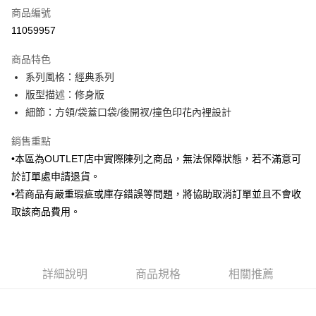
商品編號
信用卡分期付款
11059957
3 期 0 利率 每期
NT$1,146
21家銀行
商品特色
6 期 0 利率 每期
NT$573
21家銀行
合作金庫商業銀行
第一商業銀行
系列風格：經典系列
華南商業銀行
彰化商業銀行
合作金庫商業銀行
第一商業銀行
LINE Pay
版型描述：修身版
上海商業儲蓄銀行
台北富邦商業銀行
華南商業銀行
彰化商業銀行
國泰世華商業銀行
兆豐國際商業銀行
細節：方領/袋蓋口袋/後開衩/撞色印花內裡設計
Apple Pay
上海商業儲蓄銀行
台北富邦商業銀行
臺灣中小企業銀行
台中商業銀行
國泰世華商業銀行
兆豐國際商業銀行
銷售重點
匯豐（台灣）商業銀行
華泰商業銀行
街口支付
臺灣中小企業銀行
台中商業銀行
聯邦商業銀行
遠東國際商業銀行
•本區為OUTLET店中實際陳列之商品，無法保障狀態，若不滿意可
匯豐（台灣）商業銀行
華泰商業銀行
悠遊付
元大商業銀行
永豐商業銀行
於訂單處申請退貨。
聯邦商業銀行
遠東國際商業銀行
玉山商業銀行
星展（台灣）商業銀行
元大商業銀行
永豐商業銀行
•若商品有嚴重瑕疵或庫存錯誤等問題，將協助取消訂單並且不會收
Google Pay
台新國際商業銀行
中國信託商業銀行
玉山商業銀行
星展（台灣）商業銀行
取該商品費用。
台灣樂天信用卡公司
台新國際商業銀行
中國信託商業銀行
ATM付款
台灣樂天信用卡公司
運送方式
詳細說明
商品規格
相關推薦
新竹物流宅配
每筆NT$120，滿NT$3,000(含以上)免運費