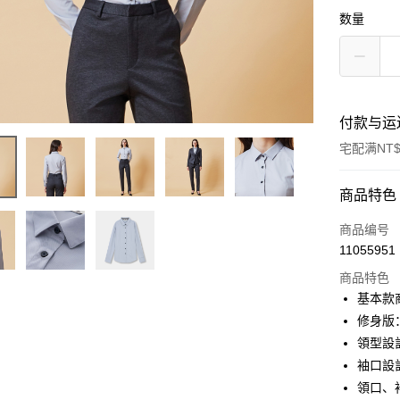
数量
付款与运
宅配满NT$
付款方式
商品特色
信用卡一
商品编号
11055951
信用卡分
商品特色
3期 0
基本款
6期 0
合作金
修身版
华南商
領型設
合作金
LINE Pay
上海商
华南商
袖口設
国泰世
Apple Pay
上海商
領口、
台湾中
国泰世