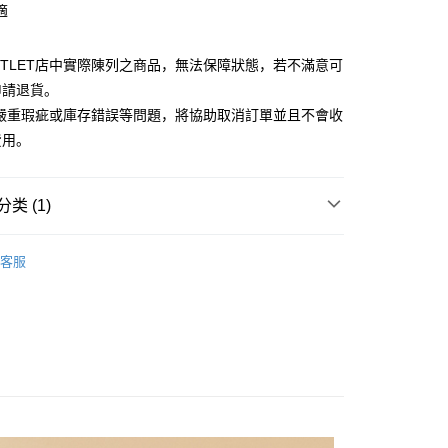
適
台湾）商业银行
华泰商业银行
小企业银行
台中商业银行
业银行
远东国际商业银行
台湾）商业银行
华泰商业银行
业银行
永丰商业银行
业银行
远东国际商业银行
UTLET店中實際陳列之商品，無法保障狀態，若不滿意可
业银行
星展（台湾）商业银行
业银行
永丰商业银行
y
申請退貨。
际商业银行
中国信托商业银行
业银行
星展（台湾）商业银行
有嚴重瑕疵或庫存錯誤等問題，將協助取消訂單並且不會收
天信用卡公司
际商业银行
中国信托商业银行
費用。
天信用卡公司
类 (1)
宅配
Outlet女裝
女裝 長袖襯衫
20，满NT$3,000(含以上)免运费
客服
離島宅配
50，满NT$3,500(含以上)免运费
宇迅國際
查看运费