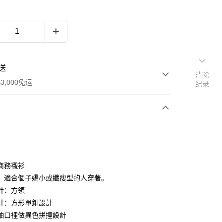
送
清除
3,000免运
纪录
次付款
期付款
利率，每期
NT$346
21家银行
商務襯衫
利率，每期
NT$173
21家银行
库商业银行
第一商业银行
：適合個子嬌小或纖瘦型的人穿著。
业银行
彰化商业银行
計：方領
库商业银行
第一商业银行
业储蓄银行
台北富邦商业银行
业银行
彰化商业银行
計：方形單釦設計
华商业银行
兆丰国际商业银行
业储蓄银行
台北富邦商业银行
袖口裡做異色拼撞設計
小企业银行
台中商业银行
华商业银行
兆丰国际商业银行