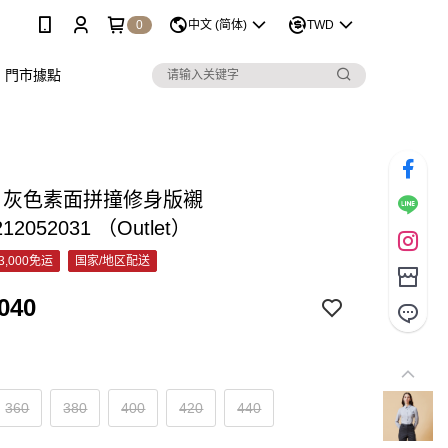
0
中文 (简体)
TWD
門市據點
&C 灰色素面拼撞修身版襯
212052031 （Outlet）
3,000免运
国家/地区配送
040
360
380
400
420
440