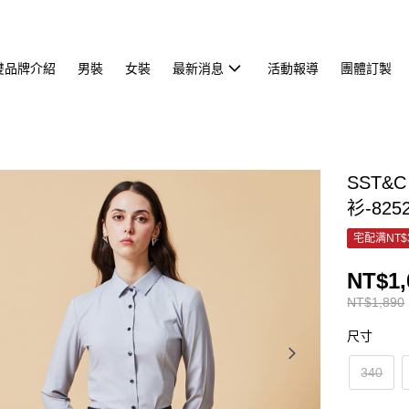
雙品牌介紹
男裝
女裝
最新消息
活動報導
團體訂製
SST
衫-825
宅配满NT$
NT$1,
NT$1,890
尺寸
340