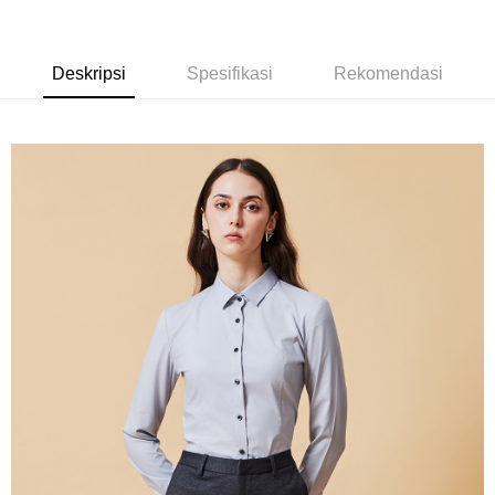
Bank Komersial E.SUN
DBS Bank
新竹物流宅配
Taiwan
Bank Antarabangsa
Bank CTBC
NT$120/pesanan | Penghantaran percuma untuk pesanan
Taishin
Deskripsi
Spesifikasi
Rekomendasi
NT$3,000 atau lebih
Syarikat Kad Kredit
Rakuten Taiwan
新竹物流離島宅配
NT$350/pesanan | Penghantaran percuma untuk pesanan
NT$3,500 atau lebih
LINEX 宇迅國際
Kadar Penghantaran