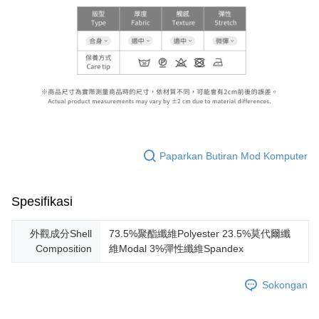
Paparkan Butiran Mod Komputer
Spesifikasi
外觀成分Shell
73.5%聚酯纖維Polyester 23.5%莫代爾纖
Composition
維Modal 3%彈性纖維Spandex
Sokongan