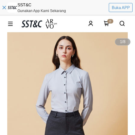
SST&C
Buka APP
Gunakan App Kami Sekarang
0
1
/
8