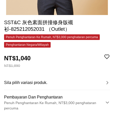
SST&C 灰色素面拼撞修身版襯
衫-825212052031 （Outlet）
Penuh Penghantaran Ke Rumah, NT$3,000 penghataran percuma
Penghantaran Negara/Wilayah
NT$1,040
NT$1,890
Sila pilih variasi produk.
Pembayaran Dan Penghantaran
Penuh Penghantaran Ke Rumah, NT$3,000 penghataran
percuma