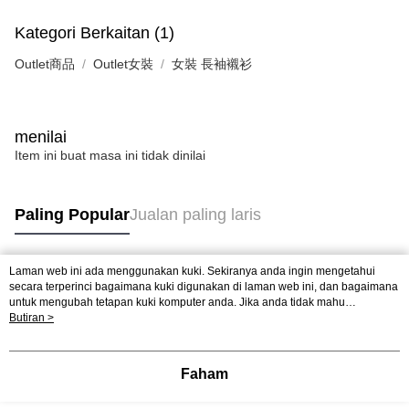
Kategori Berkaitan (1)
Outlet商品
Outlet女裝
女裝 長袖襯衫
menilai
Item ini buat masa ini tidak dinilai
Paling Popular
Jualan paling laris
Laman web ini ada menggunakan kuki. Sekiranya anda ingin mengetahui
Tag Popular
secara terperinci bagaimana kuki digunakan di laman web ini, dan bagaimana
untuk mengubah tetapan kuki komputer anda. Jika anda tidak mahu
menggunakan kuki di komputer anda, sila rujuk penerangan mengenai kuki.
Butiran >
Dasar Privasi
Laman web ini ada menggunakan kuki. Sekiranya anda ingin
mengetahui secara terperinci bagaimana kuki digunakan di laman web ini,
dan bagaimana untuk mengubah tetapan kuki komputer anda. Jika anda tidak
Faham
mahu menggunakan kuki di komputer anda, sila rujuk penerangan mengenai
kuki.