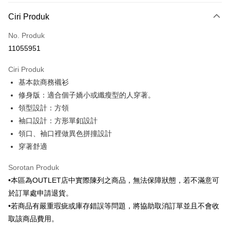
Kaedah Pembayaran
Ciri Produk
Kad Kredit (Bayaran Penuh)
No. Produk
Ansuran Kad Kredit
11055951
3 ansuran pada kadar faedah 0,
NT$346
setiap ansuran
Ciri Produk
21 Bank
6 ansuran pada kadar faedah 0,
NT$173
setiap
Taiwan Cooperative Bank
Bank Komersial Pertama
基本款商務襯衫
Hua Nan Commercial
Chang Hwa Commercial
ansuran
21 Bank
Bank
Bank
修身版：適合個子嬌小或纖瘦型的人穿著。
Taiwan Cooperative Bank
Bank Komersial Pertama
LINE Pay
The Shanghai
Bank Komersial Taipei
領型設計：方領
Hua Nan Commercial Bank
Chang Hwa Commercial Bank
Commercial & Savings
Fubon
袖口設計：方形單釦設計
Apple Pay
The Shanghai Commercial &
Bank Komersial Taipei Fubon
Bank
Savings Bank
領口、袖口裡做異色拼撞設計
Bank Cathay United
Mega International
JKOPAY
Bank Cathay United
Mega International Commercial
穿著舒適
Commercial Bank
Bank
Taiwan Business Bank
Taichung Commercial
Easy Wallet
Taiwan Business Bank
Taichung Commercial Bank
Sorotan Produk
Bank
HSBC Bank (Taiwan) Limited
Hwatai Bank
Google Pay
•本區為OUTLET店中實際陳列之商品，無法保障狀態，若不滿意可
HSBC Bank (Taiwan)
Hwatai Bank
Union Bank of Taiwan
Far Eastern International Bank
Limited
於訂單處申請退貨。
Yuanta Commercial Bank
Bank SinoPac
Pemindahan ATM
Union Bank of Taiwan
Far Eastern International
•若商品有嚴重瑕疵或庫存錯誤等問題，將協助取消訂單並且不會收
Bank Komersial E.SUN
DBS Bank
Bank
取該商品費用。
Bank Antarabangsa Taishin
Bank CTBC
Pilihan Penghantaran
Yuanta Commercial Bank
Bank SinoPac
Syarikat Kad Kredit Rakuten