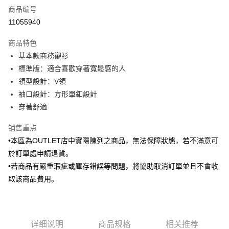
商品编号
信用卡分期付款
11055940
3期 0利率，每期
NT$383
21家银行
商品特色
6期 0利率，每期
NT$191
21家银行
合作金库商业银行
第一商业银行
基本款商務襯衫
华南商业银行
彰化商业银行
合作金库商业银行
第一商业银行
LINE Pay
標準版：適合喜歡穿著寬鬆感的人
上海商业储蓄银行
台北富邦商业银行
华南商业银行
彰化商业银行
国泰世华商业银行
兆丰国际商业银行
領型設計：V領
Apple Pay
上海商业储蓄银行
台北富邦商业银行
台湾中小企业银行
台中商业银行
袖口設計：方形單釦設計
国泰世华商业银行
兆丰国际商业银行
汇丰（台湾）商业银行
华泰商业银行
街口支付
台湾中小企业银行
台中商业银行
穿著舒適
联邦商业银行
远东国际商业银行
汇丰（台湾）商业银行
华泰商业银行
悠遊付
元大商业银行
永丰商业银行
销售重点
联邦商业银行
远东国际商业银行
玉山商业银行
星展（台湾）商业银行
元大商业银行
永丰商业银行
•本區為OUTLET店中實際陳列之商品，無法保障狀態，若不滿意可
Google Pay
台新国际商业银行
中国信托商业银行
玉山商业银行
星展（台湾）商业银行
於訂單處申請退貨。
台湾乐天信用卡公司
台新国际商业银行
中国信托商业银行
ATM付款
•若商品有嚴重瑕疵或庫存錯誤等問題，將協助取消訂單並且不會收
台湾乐天信用卡公司
取該商品費用。
运送方式
新竹物流宅配
每笔NT$120，满NT$3,000(含以上)免运费
详细说明
商品规格
相关推荐