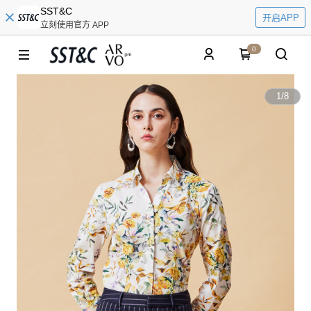
SST&C
开启APP
立刻使用官方 APP
0
1
/
8