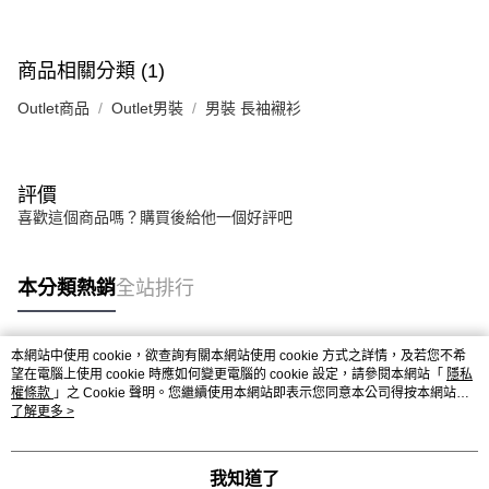
商品相關分類 (1)
Outlet商品
Outlet男裝
男裝 長袖襯衫
評價
喜歡這個商品嗎？購買後給他一個好評吧
本分類熱銷
全站排行
本網站中使用 cookie，欲查詢有關本網站使用 cookie 方式之詳情，及若您不希
熱門標籤
望在電腦上使用 cookie 時應如何變更電腦的 cookie 設定，請參閱本網站「
隱私
權條款
」之 Cookie 聲明。您繼續使用本網站即表示您同意本公司得按本網站使
用條款之 Cookie 聲明使用 cookie。
了解更多 >
我知道了