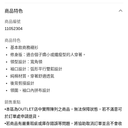
付款方式
商品特色
信用卡一次付款
商品編號
信用卡分期付款
11052304
3 期 0 利率 每期
NT$383
21家銀行
商品特色
6 期 0 利率 每期
NT$191
21家銀行
合作金庫商業銀行
第一商業銀行
基本款商務襯衫
華南商業銀行
彰化商業銀行
合作金庫商業銀行
第一商業銀行
LINE Pay
修身版：適合個子嬌小或纖瘦型的人穿著。
上海商業儲蓄銀行
台北富邦商業銀行
華南商業銀行
彰化商業銀行
國泰世華商業銀行
兆豐國際商業銀行
領型設計：寬角領
Apple Pay
上海商業儲蓄銀行
台北富邦商業銀行
臺灣中小企業銀行
台中商業銀行
袖口設計：弧形平行雙釦設計
國泰世華商業銀行
兆豐國際商業銀行
匯豐（台灣）商業銀行
華泰商業銀行
街口支付
臺灣中小企業銀行
台中商業銀行
純棉材質，穿著舒適透氣
聯邦商業銀行
遠東國際商業銀行
匯豐（台灣）商業銀行
華泰商業銀行
後背剪接設計
悠遊付
元大商業銀行
永豐商業銀行
聯邦商業銀行
遠東國際商業銀行
領圍、袖口內拼布設計
玉山商業銀行
星展（台灣）商業銀行
元大商業銀行
永豐商業銀行
Google Pay
台新國際商業銀行
中國信託商業銀行
玉山商業銀行
星展（台灣）商業銀行
銷售重點
台灣樂天信用卡公司
台新國際商業銀行
中國信託商業銀行
ATM付款
•本區為OUTLET店中實際陳列之商品，無法保障狀態，若不滿意可
台灣樂天信用卡公司
於訂單處申請退貨。
運送方式
•若商品有嚴重瑕疵或庫存錯誤等問題，將協助取消訂單並且不會收