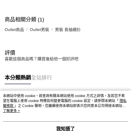
商品相關分類 (1)
Outlet商品
Outlet男裝
男裝 長袖襯衫
評價
喜歡這個商品嗎？購買後給他一個好評吧
本分類熱銷
全站排行
本網站中使用 cookie，欲查詢有關本網站使用 cookie 方式之詳情，及若您不希
熱門標籤
望在電腦上使用 cookie 時應如何變更電腦的 cookie 設定，請參閱本網站「
隱私
權條款
」之 Cookie 聲明。您繼續使用本網站即表示您同意本公司得按本網站使
用條款之 Cookie 聲明使用 cookie。
了解更多 >
我知道了