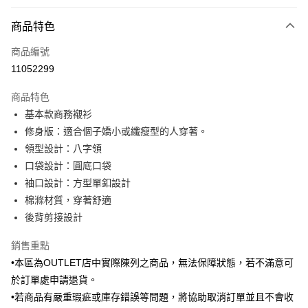
付款方式
商品特色
信用卡一次付款
商品編號
信用卡分期付款
11052299
3 期 0 利率 每期
NT$383
21家銀行
商品特色
6 期 0 利率 每期
NT$191
21家銀行
合作金庫商業銀行
第一商業銀行
基本款商務襯衫
華南商業銀行
彰化商業銀行
合作金庫商業銀行
第一商業銀行
LINE Pay
修身版：適合個子嬌小或纖瘦型的人穿著。
上海商業儲蓄銀行
台北富邦商業銀行
華南商業銀行
彰化商業銀行
國泰世華商業銀行
兆豐國際商業銀行
領型設計：八字領
Apple Pay
上海商業儲蓄銀行
台北富邦商業銀行
臺灣中小企業銀行
台中商業銀行
口袋設計：圓底口袋
國泰世華商業銀行
兆豐國際商業銀行
匯豐（台灣）商業銀行
華泰商業銀行
街口支付
臺灣中小企業銀行
台中商業銀行
袖口設計：方型單釦設計
聯邦商業銀行
遠東國際商業銀行
匯豐（台灣）商業銀行
華泰商業銀行
棉滌材質，穿著舒適
悠遊付
元大商業銀行
永豐商業銀行
聯邦商業銀行
遠東國際商業銀行
後背剪接設計
玉山商業銀行
星展（台灣）商業銀行
元大商業銀行
永豐商業銀行
Google Pay
台新國際商業銀行
中國信託商業銀行
玉山商業銀行
星展（台灣）商業銀行
銷售重點
台灣樂天信用卡公司
台新國際商業銀行
中國信託商業銀行
ATM付款
•本區為OUTLET店中實際陳列之商品，無法保障狀態，若不滿意可
台灣樂天信用卡公司
於訂單處申請退貨。
運送方式
•若商品有嚴重瑕疵或庫存錯誤等問題，將協助取消訂單並且不會收