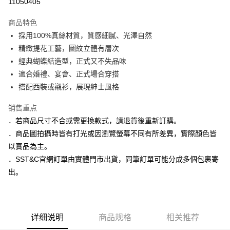
11050405
3期 0利率，每期
NT$496
21家银行
商品特色
6期 0利率，每期
NT$248
21家银行
合作金库商业银行
第一商业银行
採用100%真絲材質，質感細膩、光澤自然
华南商业银行
彰化商业银行
合作金库商业银行
第一商业银行
LINE Pay
精緻提花工藝，圖紋立體有層次
上海商业储蓄银行
台北富邦商业银行
华南商业银行
彰化商业银行
国泰世华商业银行
兆丰国际商业银行
經典蝴蝶結造型，正式又不失品味
Apple Pay
上海商业储蓄银行
台北富邦商业银行
台湾中小企业银行
台中商业银行
適合婚禮、宴會、正式場合穿搭
国泰世华商业银行
兆丰国际商业银行
汇丰（台湾）商业银行
华泰商业银行
街口支付
台湾中小企业银行
台中商业银行
搭配西裝或襯衫，展現紳士風格
联邦商业银行
远东国际商业银行
汇丰（台湾）商业银行
华泰商业银行
悠遊付
元大商业银行
永丰商业银行
销售重点
联邦商业银行
远东国际商业银行
玉山商业银行
星展（台湾）商业银行
元大商业银行
永丰商业银行
．若商品尺寸不合或需更換款式，請退貨後重新訂購。
Google Pay
台新国际商业银行
中国信托商业银行
玉山商业银行
星展（台湾）商业银行
．商品圖拍攝時皆有打光或因瀏覽螢幕不同有所差異，實際顏色皆
台湾乐天信用卡公司
台新国际商业银行
中国信托商业银行
ATM付款
以實品為主。
台湾乐天信用卡公司
．SST&C官網訂單由實體門市出貨，同筆訂單可能分成多個包裹寄
运送方式
出。
新竹物流宅配
每笔NT$120，满NT$3,000(含以上)免运费
新竹物流離島宅配
详细说明
商品规格
相关推荐
每笔NT$350，满NT$3,500(含以上)免运费