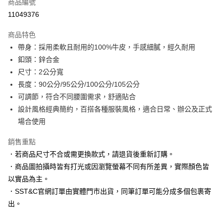
商品編號
信用卡分期付款
11049376
3 期 0 利率 每期
NT$430
21家銀行
商品特色
6 期 0 利率 每期
NT$215
21家銀行
合作金庫商業銀行
第一商業銀行
帶身：採用柔軟且耐用的100%牛皮，手感細膩，經久耐用
華南商業銀行
彰化商業銀行
合作金庫商業銀行
第一商業銀行
LINE Pay
釦頭：鋅合金
上海商業儲蓄銀行
台北富邦商業銀行
華南商業銀行
彰化商業銀行
國泰世華商業銀行
兆豐國際商業銀行
尺寸：2公分寬
Apple Pay
上海商業儲蓄銀行
台北富邦商業銀行
臺灣中小企業銀行
台中商業銀行
長度：90公分/95公分/100公分/105公分
國泰世華商業銀行
兆豐國際商業銀行
匯豐（台灣）商業銀行
華泰商業銀行
街口支付
臺灣中小企業銀行
台中商業銀行
可調節，符合不同腰圍需求，舒適貼合
聯邦商業銀行
遠東國際商業銀行
匯豐（台灣）商業銀行
華泰商業銀行
設計風格經典簡約，百搭各種服裝風格，適合日常、辦公及正式
悠遊付
元大商業銀行
永豐商業銀行
聯邦商業銀行
遠東國際商業銀行
場合使用
玉山商業銀行
星展（台灣）商業銀行
元大商業銀行
永豐商業銀行
Google Pay
台新國際商業銀行
中國信託商業銀行
玉山商業銀行
星展（台灣）商業銀行
銷售重點
台灣樂天信用卡公司
台新國際商業銀行
中國信託商業銀行
ATM付款
．若商品尺寸不合或需更換款式，請退貨後重新訂購。
台灣樂天信用卡公司
．商品圖拍攝時皆有打光或因瀏覽螢幕不同有所差異，實際顏色皆
運送方式
以實品為主。
新竹物流宅配
．SST&C官網訂單由實體門市出貨，同筆訂單可能分成多個包裹寄
每筆NT$120，滿NT$3,000(含以上)免運費
出。
新竹物流離島宅配