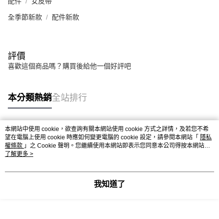
配件
女皮帶
全季節新款
配件新款
評價
喜歡這個商品嗎？購買後給他一個好評吧
本分類熱銷
全站排行
本網站中使用 cookie，欲查詢有關本網站使用 cookie 方式之詳情，及若您不希
熱門標籤
望在電腦上使用 cookie 時應如何變更電腦的 cookie 設定，請參閱本網站「
隱私
權條款
」之 Cookie 聲明。您繼續使用本網站即表示您同意本公司得按本網站使
用條款之 Cookie 聲明使用 cookie。
了解更多 >
我知道了