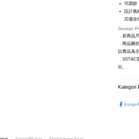
Hua Na
可調節
Comm
Apple Pay
The Sh
Ban
設計風
Saving
Bank
式場合
JKOPAY
Bank Ca
Sorotan P
Taiw
Easy Walle
Taiwan 
．若商品
HSBC Ba
Google Pa
HSBC
．商品圖
Union B
Limi
以實品為
Yuanta
Pemindah
Unio
．SST&
Bank K
Bank An
出。
Yuan
Pilihan 
Syarika
Bank
Taiwan
Bank
新竹物流
Kategori 
Tais
NT$120/pe
Syari
配件
女
NT$3,000 
Raku
Kongsi
全季節新
新竹物流
季末折扣｜
NT$350/pe
NT$3,500 