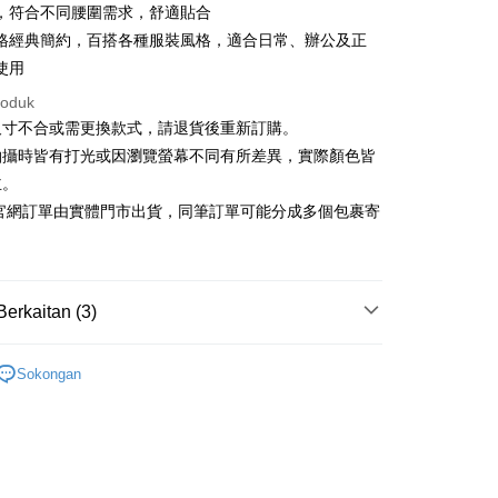
n Commercial Bank
Chang Hwa Commercial Bank
，符合不同腰圍需求，舒適貼合
ercial & Savings
Fubon
anghai Commercial &
Bank Komersial Taipei Fubon
k
格經典簡約，百搭各種服裝風格，適合日常、辦公及正
s Bank
 Cathay United
Mega International
使用
thay United
Mega International Commercial
Commercial Bank
Bank
roduk
an Business Bank
Taichung Commercial
t
Business Bank
Taichung Commercial Bank
尺寸不合或需更換款式，請退貨後重新訂購。
Bank
nk (Taiwan) Limited
Hwatai Bank
y
 Bank (Taiwan)
Hwatai Bank
拍攝時皆有打光或因瀏覽螢幕不同有所差異，實際顏色皆
ank of Taiwan
Far Eastern International Bank
ted
主。
 Commercial Bank
Bank SinoPac
an ATM
n Bank of Taiwan
Far Eastern International
C官網訂單由實體門市出貨，同筆訂單可能分成多個包裹寄
omersial E.SUN
DBS Bank
Bank
tarabangsa Taishin
Bank CTBC
ta Commercial Bank
Bank SinoPac
Penghantaran
t Kad Kredit Rakuten
 Komersial E.SUN
DBS Bank
 Antarabangsa
Bank CTBC
宅配
Berkaitan (3)
hin
sanan | Penghantaran percuma untuk pesanan
kat Kad Kredit
皮帶
atau lebih
ten Taiwan
Sokongan
款
配件新款
離島宅配
新品正裝 75 折
季末折扣｜新品正裝女裝 75 折
sanan | Penghantaran percuma untuk pesanan
atau lebih