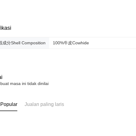
ikasi
成分Shell Composition
100%牛皮Cowhide
i
 buat masa ini tidak dinilai
 Popular
Jualan paling laris