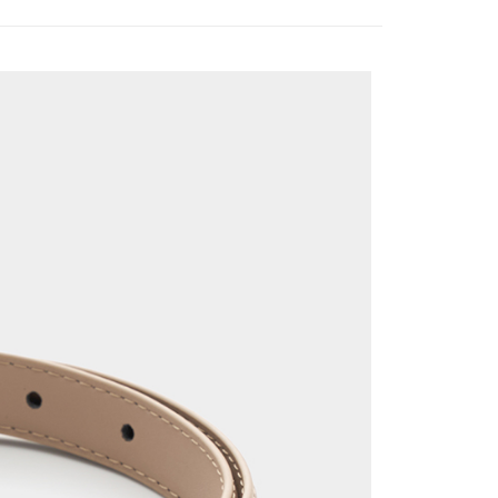
宇迅國際
Kadar Penghantaran