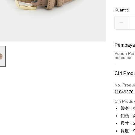
Kuantiti
Pembaya
Penuh Pen
percuma
Kaedah 
Ciri Prod
Kad Kredi
No. Produ
11049376
Ansuran K
Ciri Produ
3 ansu
帶身：
6 ansu
Taiw
釦頭：
Hua 
ansura
尺寸：
Ban
Taiwan 
長度：9
LINE Pay
The 