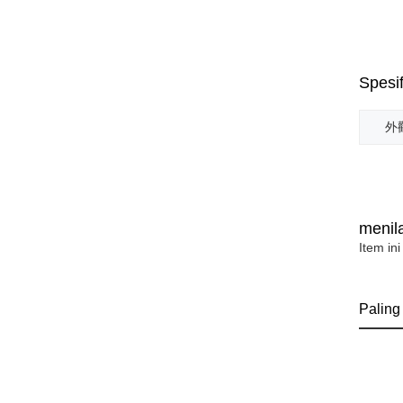
Spesif
外觀
menila
Item ini
Paling