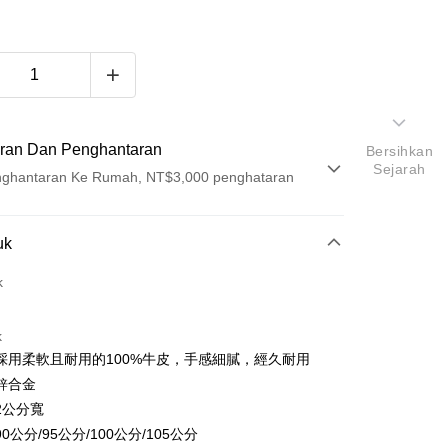
ran Dan Penghantaran
Bersihkan
Sejarah
ghantaran Ke Rumah, NT$3,000 penghataran
Pembayaran
uk
t (Bayaran Penuh)
k
ad Kredit
k
ran pada kadar faedah 0,
NT$430
setiap ansuran
採用柔軟且耐用的100%牛皮，手感細膩，經久耐用
21 Bank
ran pada kadar faedah 0,
NT$215
setiap
an Cooperative Bank
Bank Komersial Pertama
鋅合金
Nan Commercial
Chang Hwa Commercial
n
21 Bank
2公分寬
k
Bank
Cooperative Bank
Bank Komersial Pertama
0公分/95公分/100公分/105公分
Shanghai
Bank Komersial Taipei