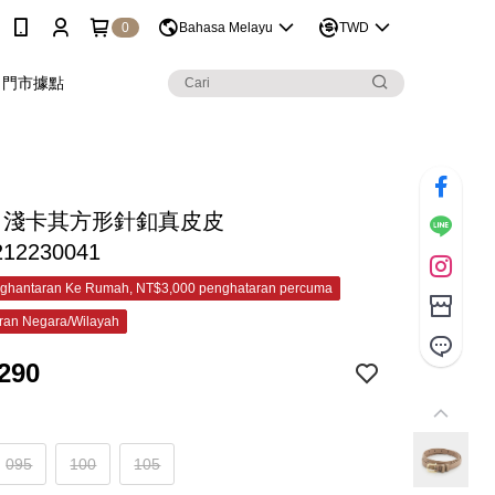
0
Bahasa Melayu
TWD
門市據點
&C 淺卡其方形針釦真皮皮
212230041
ghantaran Ke Rumah, NT$3,000 penghataran percuma
ran Negara/Wilayah
290
095
100
105