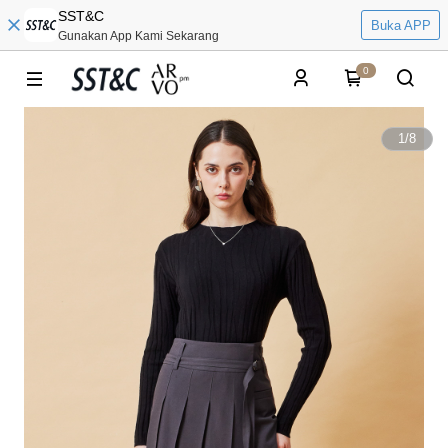
SST&C
Buka APP
Gunakan App Kami Sekarang
0
1
/
8