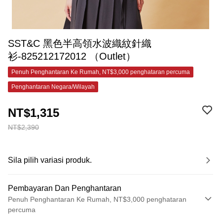
SST&C 黑色半高領水波織紋針織
衫-825212172012 （Outlet）
Penuh Penghantaran Ke Rumah, NT$3,000 penghataran percuma
Penghantaran Negara/Wilayah
NT$1,315
NT$2,390
Sila pilih variasi produk.
Pembayaran Dan Penghantaran
Penuh Penghantaran Ke Rumah, NT$3,000 penghataran
percuma