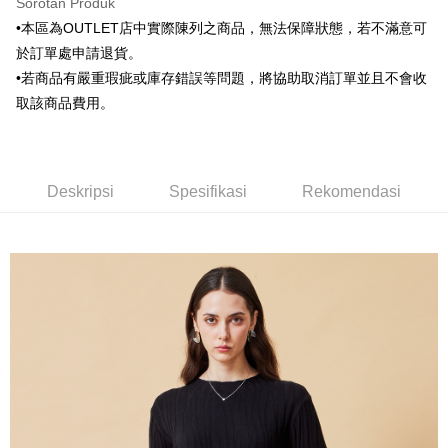
Sorotan Produk
Bank Komersial E.SUN
DBS Bank
新竹物流宅配
Taiwan
•本區為OUTLET店中實際陳列之商品，無法保障狀態，若不滿意可
Bank Antarabangsa
Bank CTBC
NT$120/pesanan | Penghantaran percuma untuk pesanan
Taishin
於訂單處申請退貨。
NT$3,000 atau lebih
Syarikat Kad Kredit
•若商品有嚴重瑕疵或庫存錯誤等問題，將協助取消訂單並且不會收
Rakuten Taiwan
取該商品費用。
新竹物流離島宅配
NT$350/pesanan | Penghantaran percuma untuk pesanan
NT$3,500 atau lebih
Deskripsi
Spesifikasi
Rekomendasi
LINEX 宇迅國際
Kadar Penghantaran