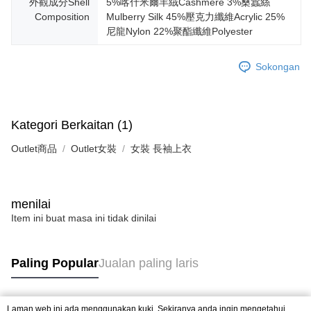
外觀成分Shell
5%喀什米爾羊絨Cashmere 3%桑蠶絲
Composition
Mulberry Silk 45%壓克力纖維Acrylic 25%
尼龍Nylon 22%聚酯纖維Polyester
Sokongan
Kategori Berkaitan (1)
Outlet商品
Outlet女裝
女裝 長袖上衣
menilai
Item ini buat masa ini tidak dinilai
Paling Popular
Jualan paling laris
Laman web ini ada menggunakan kuki. Sekiranya anda ingin mengetahui