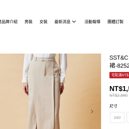
雙品牌介紹
男裝
女裝
最新消息
活動報導
團體訂製
SST
裙-825
宅配滿NT$
NT$1,
NT$2,890
尺寸
340