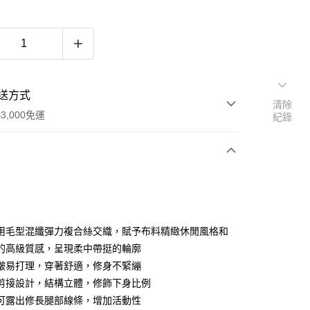
送方式
清除
3,000免運
紀錄
次付款
期付款
0 利率 每期
NT$530
21家銀行
用毛型混纖彈力複合絲交織，賦予布料精緻休閒風格和
0 利率 每期
NT$265
21家銀行
庫商業銀行
第一商業銀行
的高級質感，呈現柔中帶挺的輪廓
業銀行
彰化商業銀行
皺易打理，穿著舒適，修身不緊繃
庫商業銀行
第一商業銀行
業儲蓄銀行
台北富邦商業銀行
業銀行
彰化商業銀行
剪接設計，結構立體，修飾下身比例
華商業銀行
兆豐國際商業銀行
業儲蓄銀行
台北富邦商業銀行
可露出修長腿部線條，增加活動性
小企業銀行
台中商業銀行
華商業銀行
兆豐國際商業銀行