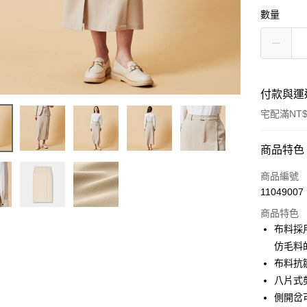
數量
付款與運
宅配滿NT$
付款方式
商品特色
信用卡一
商品編號
11049007
信用卡分
商品特色
3 期 
布料採
6 期 
合作金
仿毛料
華南商
布料抗
合作金
LINE Pay
上海商
華南商
八片式
國泰世
Apple Pay
上海商
側開岔
臺灣中
國泰世