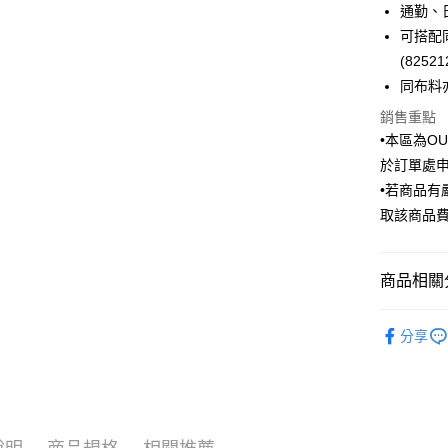
通勤、
匯豐（
街口支付
臺灣中
聯邦商
可搭配
匯豐（
悠遊付
元大商
(82521
聯邦商
玉山商
元大商
同布料亦有
Google Pa
台新國
玉山商
銷售重點
台灣樂
台新國
ATM付款
•本區為O
台灣樂
於訂單處
•若商品
運送方式
取該商品
新竹物流
每筆NT$1
商品相關分
新竹物流
Outlet商品
每筆NT$3
分享
LINEX 