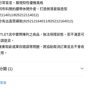
日常皆宜，展現知性優雅風格
台灣）商業銀行
華泰商業銀行
小企業銀行
台中商業銀行
業銀行
遠東國際商業銀行
同布料簡約腰帶休閒外套，打造俐落套裝造型
台灣）商業銀行
華泰商業銀行
業銀行
永豐商業銀行
2114011/825212114012)
業銀行
遠東國際商業銀行
業銀行
星展（台灣）商業銀行
業銀行
永豐商業銀行
出直筒褲款(825212164011/825212164012)
y
際商業銀行
中國信託商業銀行
業銀行
星展（台灣）商業銀行
天信用卡公司
際商業銀行
中國信託商業銀行
UTLET店中實際陳列之商品，無法保障狀態，若不滿意可
天信用卡公司
申請退貨。
有嚴重瑕疵或庫存錯誤等問題，將協助取消訂單並且不會收
費用。
宅配
20，滿NT$3,000(含以上)免運費
類 (1)
離島宅配
Outlet女裝
女裝 裙子
50，滿NT$3,500(含以上)免運費
客服
宇迅國際
查看運費