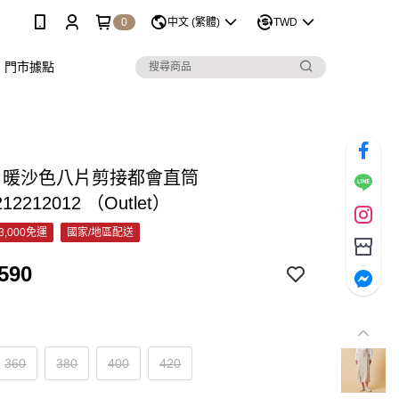
0
中文 (繁體)
TWD
門市據點
&C 暖沙色八片剪接都會直筒
212212012 （Outlet）
3,000免運
國家/地區配送
590
360
380
400
420