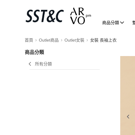
商品分類
首頁
Outlet商品
Outlet女裝
女裝 長袖上衣
商品分類
所有分類