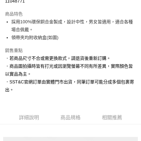
11048771
3 期 0 利率 每期
NT$430
21家銀行
商品特色
6 期 0 利率 每期
NT$215
21家銀行
合作金庫商業銀行
第一商業銀行
採用100%環保銅合金製成，設計中性，男女皆適用，適合各種
華南商業銀行
彰化商業銀行
合作金庫商業銀行
第一商業銀行
LINE Pay
場合佩戴。
上海商業儲蓄銀行
台北富邦商業銀行
華南商業銀行
彰化商業銀行
國泰世華商業銀行
兆豐國際商業銀行
領帶夾均附收納盒(如圖)
Apple Pay
上海商業儲蓄銀行
台北富邦商業銀行
臺灣中小企業銀行
台中商業銀行
國泰世華商業銀行
兆豐國際商業銀行
銷售重點
匯豐（台灣）商業銀行
華泰商業銀行
街口支付
臺灣中小企業銀行
台中商業銀行
聯邦商業銀行
遠東國際商業銀行
．若商品尺寸不合或需更換款式，請退貨後重新訂購。
匯豐（台灣）商業銀行
華泰商業銀行
悠遊付
元大商業銀行
永豐商業銀行
．商品圖拍攝時皆有打光或因瀏覽螢幕不同有所差異，實際顏色皆
聯邦商業銀行
遠東國際商業銀行
玉山商業銀行
星展（台灣）商業銀行
元大商業銀行
永豐商業銀行
以實品為主。
Google Pay
台新國際商業銀行
中國信託商業銀行
玉山商業銀行
星展（台灣）商業銀行
．SST&C官網訂單由實體門市出貨，同筆訂單可能分成多個包裹寄
台灣樂天信用卡公司
台新國際商業銀行
中國信託商業銀行
ATM付款
出。
台灣樂天信用卡公司
運送方式
新竹物流宅配
詳細說明
商品規格
相關推薦
每筆NT$120，滿NT$3,000(含以上)免運費
新竹物流離島宅配
每筆NT$350，滿NT$3,500(含以上)免運費