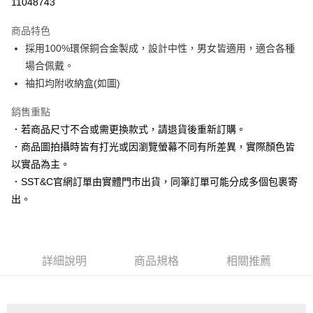
11048743
3 期 0 利率 每期
NT$430
21家銀行
商品特色
6 期 0 利率 每期
NT$215
21家銀行
合作金庫商業銀行
第一商業銀行
採用100%環保銅合金製成，設計中性，男女皆適用，適合各種
華南商業銀行
彰化商業銀行
合作金庫商業銀行
第一商業銀行
LINE Pay
場合佩戴。
上海商業儲蓄銀行
台北富邦商業銀行
華南商業銀行
彰化商業銀行
國泰世華商業銀行
兆豐國際商業銀行
袖扣均附收納盒(如圖)
Apple Pay
上海商業儲蓄銀行
台北富邦商業銀行
臺灣中小企業銀行
台中商業銀行
國泰世華商業銀行
兆豐國際商業銀行
銷售重點
匯豐（台灣）商業銀行
華泰商業銀行
街口支付
臺灣中小企業銀行
台中商業銀行
聯邦商業銀行
遠東國際商業銀行
．若商品尺寸不合或需更換款式，請退貨後重新訂購。
匯豐（台灣）商業銀行
華泰商業銀行
悠遊付
元大商業銀行
永豐商業銀行
．商品圖拍攝時皆有打光或因瀏覽螢幕不同有所差異，實際顏色皆
聯邦商業銀行
遠東國際商業銀行
玉山商業銀行
星展（台灣）商業銀行
元大商業銀行
永豐商業銀行
以實品為主。
Google Pay
台新國際商業銀行
中國信託商業銀行
玉山商業銀行
星展（台灣）商業銀行
．SST&C官網訂單由實體門市出貨，同筆訂單可能分成多個包裹寄
台灣樂天信用卡公司
台新國際商業銀行
中國信託商業銀行
ATM付款
出。
台灣樂天信用卡公司
運送方式
新竹物流宅配
詳細說明
商品規格
相關推薦
每筆NT$120，滿NT$3,000(含以上)免運費
新竹物流離島宅配
每筆NT$350，滿NT$3,500(含以上)免運費