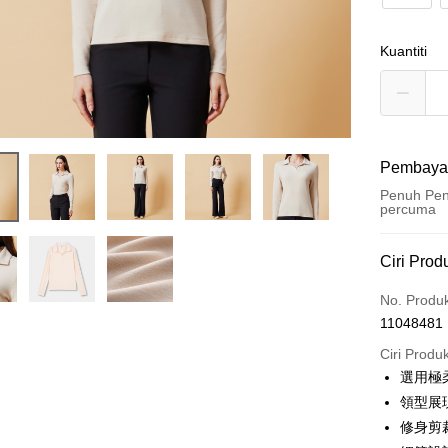
Kuantiti
Pembaya
Penuh Pen
percuma
Kaedah 
Ciri Prod
Kad Kredi
No. Produ
11048481
Ansuran K
Ciri Produ
3 ansu
選用極
6 ansu
Taiw
領型展
Hua 
ansura
修身剪
Ban