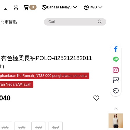
0
Bahasa Melayu
TWD
門市據點
 杏色極柔長袖POLO-825212182011
et）
ghantaran Ke Rumah, NT$3,000 penghataran percuma
ran Negara/Wilayah
040
360
380
400
420