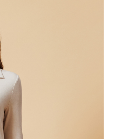
宇迅國際
Kadar Penghantaran