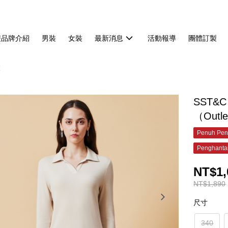
雙品牌介紹
男裝
女裝
最新消息
活動報導
團體訂製
衣
SST&C
（Outl
Penuh Pen
Penghanta
NT$1,
NT$1,890
尺寸
340