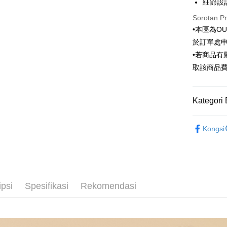
Taiwan 
細節設
LINE Pay
The 
Hua Na
Comm
Sorotan P
Apple Pay
The Sh
Ban
•本區為O
Saving
Bank
JKOPAY
於訂單處
Bank Ca
•若商品
Taiw
Easy Walle
Taiwan 
取該商品
HSBC Ba
Google Pa
HSBC
Union B
Limi
Yuanta
Pemindah
Kategori 
Unio
Bank K
Bank An
Outlet商品
Yuan
Pilihan 
Syarika
Kongsi
Bank
Taiwan
Bank
新竹物流
Tais
NT$120/pe
Syari
NT$3,000 
Raku
ipsi
Spesifikasi
Rekomendasi
新竹物流
NT$350/pe
NT$3,500 