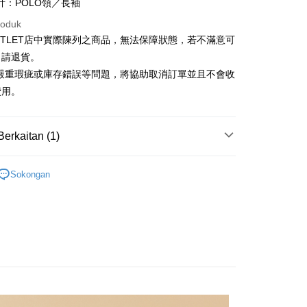
Cooperative Bank
Bank Komersial Pertama
計：POLO領／長袖
Shanghai
Bank Komersial Taipei
n Commercial Bank
Chang Hwa Commercial Bank
ercial & Savings
Fubon
roduk
anghai Commercial &
Bank Komersial Taipei Fubon
k
UTLET店中實際陳列之商品，無法保障狀態，若不滿意可
s Bank
 Cathay United
Mega International
申請退貨。
thay United
Mega International Commercial
Commercial Bank
Bank
有嚴重瑕疵或庫存錯誤等問題，將協助取消訂單並且不會收
an Business Bank
Taichung Commercial
t
Business Bank
Taichung Commercial Bank
費用。
Bank
nk (Taiwan) Limited
Hwatai Bank
y
 Bank (Taiwan)
Hwatai Bank
ank of Taiwan
Far Eastern International Bank
ted
 Commercial Bank
Bank SinoPac
an ATM
Berkaitan (1)
n Bank of Taiwan
Far Eastern International
omersial E.SUN
DBS Bank
Bank
tarabangsa Taishin
Bank CTBC
Outlet女裝
女裝 長袖上衣
ta Commercial Bank
Bank SinoPac
Penghantaran
t Kad Kredit Rakuten
Sokongan
 Komersial E.SUN
DBS Bank
 Antarabangsa
Bank CTBC
宅配
hin
sanan | Penghantaran percuma untuk pesanan
kat Kad Kredit
atau lebih
ten Taiwan
離島宅配
sanan | Penghantaran percuma untuk pesanan
atau lebih