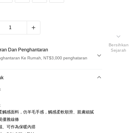
Bersihkan
ran Dan Penghantaran
Sejarah
ghantaran Ke Rumah, NT$3,000 penghataran
Pembayaran
uk
t (Bayaran Penuh)
k
ad Kredit
k
ran pada kadar faedah 0,
NT$346
setiap ansuran
柔觸感面料，仿羊毛手感，觸感柔軟順滑、親膚細膩
21 Bank
ran pada kadar faedah 0,
NT$173
setiap
an Cooperative Bank
Bank Komersial Pertama
現優雅線條
Nan Commercial
Chang Hwa Commercial
n
21 Bank
裁、可作為保暖內搭
k
Bank