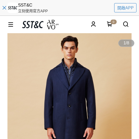
SST&C
開啟APP
立刻使用官方APP
0
1
/
8