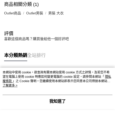
商品相關分類 (1)
Outlet商品
Outlet男裝
男裝 大衣
評價
喜歡這個商品嗎？購買後給他一個好評吧
本分類熱銷
全站排行
本網站中使用 cookie，欲查詢有關本網站使用 cookie 方式之詳情，及若您不希
熱門標籤
望在電腦上使用 cookie 時應如何變更電腦的 cookie 設定，請參閱本網站「
隱私
權條款
」之 Cookie 聲明。您繼續使用本網站即表示您同意本公司得按本網站使
用條款之 Cookie 聲明使用 cookie。
了解更多 >
我知道了