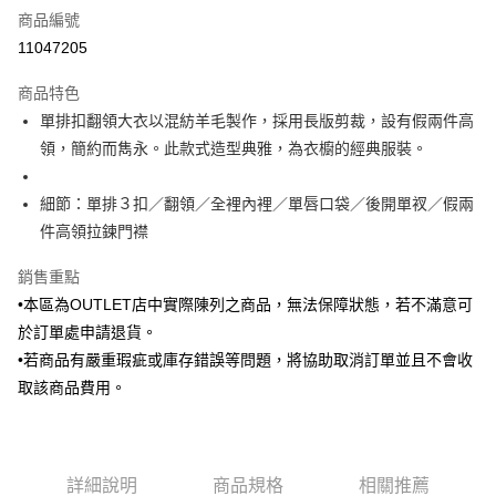
商品編號
信用卡分期付款
11047205
3 期 0 利率 每期
NT$1,465
21家銀行
商品特色
6 期 0 利率 每期
NT$732
21家銀行
合作金庫商業銀行
第一商業銀行
單排扣翻領大衣以混紡羊毛製作，採用長版剪裁，設有假兩件高
華南商業銀行
彰化商業銀行
合作金庫商業銀行
第一商業銀行
LINE Pay
領，簡約而雋永。此款式造型典雅，為衣櫥的經典服裝。
上海商業儲蓄銀行
台北富邦商業銀行
華南商業銀行
彰化商業銀行
國泰世華商業銀行
兆豐國際商業銀行
Apple Pay
上海商業儲蓄銀行
台北富邦商業銀行
臺灣中小企業銀行
台中商業銀行
細節：單排３扣／翻領／全裡內裡／單唇口袋／後開單衩／假兩
國泰世華商業銀行
兆豐國際商業銀行
匯豐（台灣）商業銀行
華泰商業銀行
街口支付
臺灣中小企業銀行
台中商業銀行
件高領拉鍊門襟
聯邦商業銀行
遠東國際商業銀行
匯豐（台灣）商業銀行
華泰商業銀行
悠遊付
元大商業銀行
永豐商業銀行
銷售重點
聯邦商業銀行
遠東國際商業銀行
玉山商業銀行
星展（台灣）商業銀行
元大商業銀行
永豐商業銀行
•本區為OUTLET店中實際陳列之商品，無法保障狀態，若不滿意可
Google Pay
台新國際商業銀行
中國信託商業銀行
玉山商業銀行
星展（台灣）商業銀行
於訂單處申請退貨。
台灣樂天信用卡公司
台新國際商業銀行
中國信託商業銀行
ATM付款
•若商品有嚴重瑕疵或庫存錯誤等問題，將協助取消訂單並且不會收
台灣樂天信用卡公司
取該商品費用。
運送方式
新竹物流宅配
每筆NT$120，滿NT$3,000(含以上)免運費
詳細說明
商品規格
相關推薦