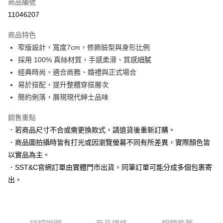
商品編號
信用卡分期付款
11046207
3 期 0 利率 每期
NT$663
21家銀行
商品特色
6 期 0 利率 每期
NT$331
21家銀行
合作金庫商業銀行
第一商業銀行
窄版設計，寬度7cm，修飾臉型與身形比例
華南商業銀行
彰化商業銀行
合作金庫商業銀行
第一商業銀行
LINE Pay
採用 100% 真絲材質，手感柔滑、質感細膩
上海商業儲蓄銀行
台北富邦商業銀行
華南商業銀行
彰化商業銀行
國泰世華商業銀行
兆豐國際商業銀行
經典時尚，適合商務、婚禮與正式場合
Apple Pay
上海商業儲蓄銀行
台北富邦商業銀行
臺灣中小企業銀行
台中商業銀行
易於搭配，提升整體穿搭層次
國泰世華商業銀行
兆豐國際商業銀行
匯豐（台灣）商業銀行
華泰商業銀行
街口支付
臺灣中小企業銀行
台中商業銀行
簡約俐落，展現現代紳士品味
聯邦商業銀行
遠東國際商業銀行
匯豐（台灣）商業銀行
華泰商業銀行
悠遊付
元大商業銀行
永豐商業銀行
銷售重點
聯邦商業銀行
遠東國際商業銀行
玉山商業銀行
星展（台灣）商業銀行
元大商業銀行
永豐商業銀行
．若商品尺寸不合或需更換款式，請退貨後重新訂購。
Google Pay
台新國際商業銀行
中國信託商業銀行
玉山商業銀行
星展（台灣）商業銀行
．商品圖拍攝時皆有打光或因瀏覽螢幕不同有所差異，實際顏色皆
台灣樂天信用卡公司
台新國際商業銀行
中國信託商業銀行
ATM付款
以實品為主。
台灣樂天信用卡公司
．SST&C官網訂單由實體門市出貨，同筆訂單可能分成多個包裹寄
運送方式
出。
新竹物流宅配
每筆NT$120，滿NT$3,000(含以上)免運費
新竹物流離島宅配