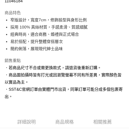
11046184
3 期 0 利率 每期
NT$663
21家銀行
商品特色
6 期 0 利率 每期
NT$331
21家銀行
合作金庫商業銀行
第一商業銀行
窄版設計，寬度7cm，修飾臉型與身形比例
華南商業銀行
彰化商業銀行
合作金庫商業銀行
第一商業銀行
LINE Pay
採用 100% 真絲材質，手感柔滑、質感細膩
上海商業儲蓄銀行
台北富邦商業銀行
華南商業銀行
彰化商業銀行
國泰世華商業銀行
兆豐國際商業銀行
經典時尚，適合商務、婚禮與正式場合
Apple Pay
上海商業儲蓄銀行
台北富邦商業銀行
臺灣中小企業銀行
台中商業銀行
易於搭配，提升整體穿搭層次
國泰世華商業銀行
兆豐國際商業銀行
匯豐（台灣）商業銀行
華泰商業銀行
街口支付
臺灣中小企業銀行
台中商業銀行
簡約俐落，展現現代紳士品味
聯邦商業銀行
遠東國際商業銀行
匯豐（台灣）商業銀行
華泰商業銀行
悠遊付
元大商業銀行
永豐商業銀行
銷售重點
聯邦商業銀行
遠東國際商業銀行
玉山商業銀行
星展（台灣）商業銀行
元大商業銀行
永豐商業銀行
．若商品尺寸不合或需更換款式，請退貨後重新訂購。
Google Pay
台新國際商業銀行
中國信託商業銀行
玉山商業銀行
星展（台灣）商業銀行
．商品圖拍攝時皆有打光或因瀏覽螢幕不同有所差異，實際顏色皆
台灣樂天信用卡公司
台新國際商業銀行
中國信託商業銀行
ATM付款
以實品為主。
台灣樂天信用卡公司
．SST&C官網訂單由實體門市出貨，同筆訂單可能分成多個包裹寄
運送方式
出。
新竹物流宅配
每筆NT$120，滿NT$3,000(含以上)免運費
新竹物流離島宅配
詳細說明
商品規格
相關推薦
每筆NT$350，滿NT$3,500(含以上)免運費