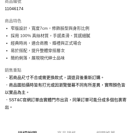
商品編號
信用卡分期付款
11046174
3 期 0 利率 每期
NT$663
21家銀行
商品特色
6 期 0 利率 每期
NT$331
21家銀行
合作金庫商業銀行
第一商業銀行
窄版設計，寬度7cm，修飾臉型與身形比例
華南商業銀行
彰化商業銀行
合作金庫商業銀行
第一商業銀行
LINE Pay
採用 100% 真絲材質，手感柔滑、質感細膩
上海商業儲蓄銀行
台北富邦商業銀行
華南商業銀行
彰化商業銀行
國泰世華商業銀行
兆豐國際商業銀行
經典時尚，適合商務、婚禮與正式場合
Apple Pay
上海商業儲蓄銀行
台北富邦商業銀行
臺灣中小企業銀行
台中商業銀行
易於搭配，提升整體穿搭層次
國泰世華商業銀行
兆豐國際商業銀行
匯豐（台灣）商業銀行
華泰商業銀行
街口支付
臺灣中小企業銀行
台中商業銀行
簡約俐落，展現現代紳士品味
聯邦商業銀行
遠東國際商業銀行
匯豐（台灣）商業銀行
華泰商業銀行
悠遊付
元大商業銀行
永豐商業銀行
銷售重點
聯邦商業銀行
遠東國際商業銀行
玉山商業銀行
星展（台灣）商業銀行
元大商業銀行
永豐商業銀行
．若商品尺寸不合或需更換款式，請退貨後重新訂購。
Google Pay
台新國際商業銀行
中國信託商業銀行
玉山商業銀行
星展（台灣）商業銀行
．商品圖拍攝時皆有打光或因瀏覽螢幕不同有所差異，實際顏色皆
台灣樂天信用卡公司
台新國際商業銀行
中國信託商業銀行
ATM付款
以實品為主。
台灣樂天信用卡公司
．SST&C官網訂單由實體門市出貨，同筆訂單可能分成多個包裹寄
運送方式
出。
新竹物流宅配
每筆NT$120，滿NT$3,000(含以上)免運費
新竹物流離島宅配