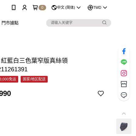
0
中文 (简体)
TWD
門市據點
&C 紅藍白三色葉窄版真絲領
211261391
3,000免运
国家/地区配送
990