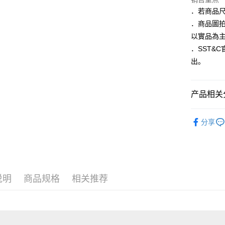
台湾中
联邦商
．若商品
汇丰（
悠遊付
元大商
联邦商
．商品圖
玉山商
元大商
Google Pa
以實品為
台新国
玉山商
．SST&
台湾乐
台新国
ATM付款
出。
台湾乐
运送方式
产品相关分
新竹物流
配件
領
每笔NT$1
分享
全季節新
新竹物流
季末折扣｜
每笔NT$3
LINEX 
说明
商品规格
相关推荐