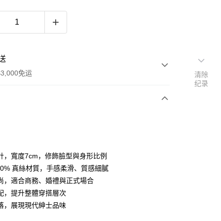
送
3,000免运
清除
纪录
次付款
期付款
利率，每期
NT$663
21家银行
計，寬度7cm，修飾臉型與身形比例
利率，每期
NT$331
21家银行
库商业银行
第一商业银行
100% 真絲材質，手感柔滑、質感細膩
业银行
彰化商业银行
尚，適合商務、婚禮與正式場合
库商业银行
第一商业银行
业储蓄银行
台北富邦商业银行
业银行
彰化商业银行
配，提升整體穿搭層次
华商业银行
兆丰国际商业银行
业储蓄银行
台北富邦商业银行
落，展現現代紳士品味
小企业银行
台中商业银行
华商业银行
兆丰国际商业银行
台湾）商业银行
华泰商业银行