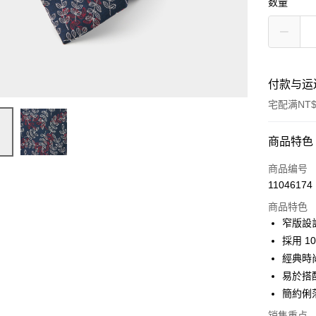
数量
付款与运
宅配满NT$
付款方式
商品特色
信用卡一
商品编号
11046174
信用卡分
商品特色
3期 0
窄版設
6期 0
合作金
採用 
华南商
經典時
合作金
LINE Pay
上海商
华南商
易於搭
国泰世
Apple Pay
上海商
簡約俐
台湾中
国泰世
汇丰（
街口支付
销售重点