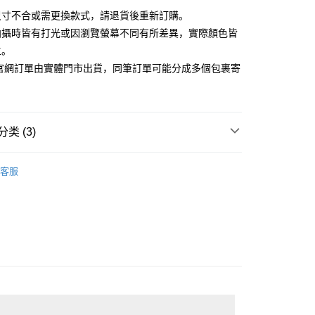
小企业银行
台中商业银行
业银行
远东国际商业银行
尺寸不合或需更換款式，請退貨後重新訂購。
台湾）商业银行
华泰商业银行
业银行
永丰商业银行
业银行
远东国际商业银行
拍攝時皆有打光或因瀏覽螢幕不同有所差異，實際顏色皆
业银行
星展（台湾）商业银行
业银行
永丰商业银行
y
主。
际商业银行
中国信托商业银行
业银行
星展（台湾）商业银行
C官網訂單由實體門市出貨，同筆訂單可能分成多個包裹寄
天信用卡公司
际商业银行
中国信托商业银行
天信用卡公司
类 (3)
宅配
帶
20，满NT$3,000(含以上)免运费
客服
款
配件新款
離島宅配
新品休閒 65 折
季末折扣｜新品休閒男裝 65 折
50，满NT$3,500(含以上)免运费
宇迅國際
查看运费