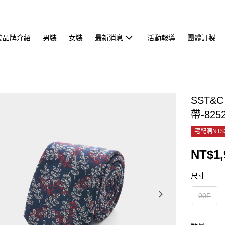
雙品牌介紹
男裝
女裝
最新消息
活動報導
團體訂製
SST
帶-825
宅配满NT$
NT$1,
尺寸
00F