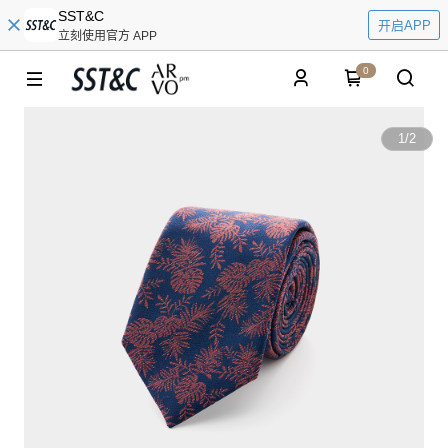
SST&C
开启APP
立刻使用官方 APP
0
1
/
2