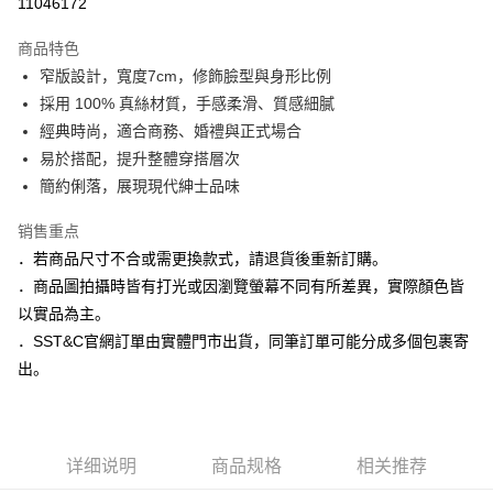
11046172
3期 0利率，每期
NT$663
21家银行
商品特色
6期 0利率，每期
NT$331
21家银行
合作金库商业银行
第一商业银行
窄版設計，寬度7cm，修飾臉型與身形比例
华南商业银行
彰化商业银行
合作金库商业银行
第一商业银行
LINE Pay
採用 100% 真絲材質，手感柔滑、質感細膩
上海商业储蓄银行
台北富邦商业银行
华南商业银行
彰化商业银行
国泰世华商业银行
兆丰国际商业银行
經典時尚，適合商務、婚禮與正式場合
Apple Pay
上海商业储蓄银行
台北富邦商业银行
台湾中小企业银行
台中商业银行
易於搭配，提升整體穿搭層次
国泰世华商业银行
兆丰国际商业银行
汇丰（台湾）商业银行
华泰商业银行
街口支付
台湾中小企业银行
台中商业银行
簡約俐落，展現現代紳士品味
联邦商业银行
远东国际商业银行
汇丰（台湾）商业银行
华泰商业银行
悠遊付
元大商业银行
永丰商业银行
销售重点
联邦商业银行
远东国际商业银行
玉山商业银行
星展（台湾）商业银行
元大商业银行
永丰商业银行
．若商品尺寸不合或需更換款式，請退貨後重新訂購。
Google Pay
台新国际商业银行
中国信托商业银行
玉山商业银行
星展（台湾）商业银行
．商品圖拍攝時皆有打光或因瀏覽螢幕不同有所差異，實際顏色皆
台湾乐天信用卡公司
台新国际商业银行
中国信托商业银行
ATM付款
以實品為主。
台湾乐天信用卡公司
．SST&C官網訂單由實體門市出貨，同筆訂單可能分成多個包裹寄
运送方式
出。
新竹物流宅配
每笔NT$120，满NT$3,000(含以上)免运费
新竹物流離島宅配
详细说明
商品规格
相关推荐
每笔NT$350，满NT$3,500(含以上)免运费