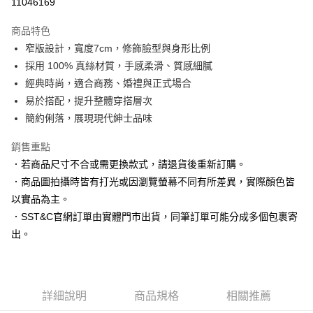
11046169
3 期 0 利率 每期
NT$663
21家銀行
商品特色
6 期 0 利率 每期
NT$331
21家銀行
合作金庫商業銀行
第一商業銀行
窄版設計，寬度7cm，修飾臉型與身形比例
華南商業銀行
彰化商業銀行
合作金庫商業銀行
第一商業銀行
LINE Pay
採用 100% 真絲材質，手感柔滑、質感細膩
上海商業儲蓄銀行
台北富邦商業銀行
華南商業銀行
彰化商業銀行
國泰世華商業銀行
兆豐國際商業銀行
經典時尚，適合商務、婚禮與正式場合
Apple Pay
上海商業儲蓄銀行
台北富邦商業銀行
臺灣中小企業銀行
台中商業銀行
易於搭配，提升整體穿搭層次
國泰世華商業銀行
兆豐國際商業銀行
匯豐（台灣）商業銀行
華泰商業銀行
街口支付
臺灣中小企業銀行
台中商業銀行
簡約俐落，展現現代紳士品味
聯邦商業銀行
遠東國際商業銀行
匯豐（台灣）商業銀行
華泰商業銀行
悠遊付
元大商業銀行
永豐商業銀行
銷售重點
聯邦商業銀行
遠東國際商業銀行
玉山商業銀行
星展（台灣）商業銀行
元大商業銀行
永豐商業銀行
．若商品尺寸不合或需更換款式，請退貨後重新訂購。
Google Pay
台新國際商業銀行
中國信託商業銀行
玉山商業銀行
星展（台灣）商業銀行
．商品圖拍攝時皆有打光或因瀏覽螢幕不同有所差異，實際顏色皆
台灣樂天信用卡公司
台新國際商業銀行
中國信託商業銀行
ATM付款
以實品為主。
台灣樂天信用卡公司
．SST&C官網訂單由實體門市出貨，同筆訂單可能分成多個包裹寄
運送方式
出。
新竹物流宅配
每筆NT$120，滿NT$3,000(含以上)免運費
新竹物流離島宅配
詳細說明
商品規格
相關推薦
每筆NT$350，滿NT$3,500(含以上)免運費