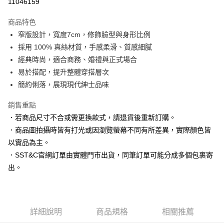
11046159
3 期 0 利率 每期
NT$663
21家銀行
商品特色
6 期 0 利率 每期
NT$331
21家銀行
合作金庫商業銀行
第一商業銀行
窄版設計，寬度7cm，修飾臉型與身形比例
華南商業銀行
彰化商業銀行
合作金庫商業銀行
第一商業銀行
LINE Pay
採用 100% 真絲材質，手感柔滑、質感細膩
上海商業儲蓄銀行
台北富邦商業銀行
華南商業銀行
彰化商業銀行
國泰世華商業銀行
兆豐國際商業銀行
經典時尚，適合商務、婚禮與正式場合
Apple Pay
上海商業儲蓄銀行
台北富邦商業銀行
臺灣中小企業銀行
台中商業銀行
易於搭配，提升整體穿搭層次
國泰世華商業銀行
兆豐國際商業銀行
匯豐（台灣）商業銀行
華泰商業銀行
街口支付
臺灣中小企業銀行
台中商業銀行
簡約俐落，展現現代紳士品味
聯邦商業銀行
遠東國際商業銀行
匯豐（台灣）商業銀行
華泰商業銀行
悠遊付
元大商業銀行
永豐商業銀行
銷售重點
聯邦商業銀行
遠東國際商業銀行
玉山商業銀行
星展（台灣）商業銀行
元大商業銀行
永豐商業銀行
．若商品尺寸不合或需更換款式，請退貨後重新訂購。
Google Pay
台新國際商業銀行
中國信託商業銀行
玉山商業銀行
星展（台灣）商業銀行
．商品圖拍攝時皆有打光或因瀏覽螢幕不同有所差異，實際顏色皆
台灣樂天信用卡公司
台新國際商業銀行
中國信託商業銀行
ATM付款
以實品為主。
台灣樂天信用卡公司
．SST&C官網訂單由實體門市出貨，同筆訂單可能分成多個包裹寄
運送方式
出。
新竹物流宅配
每筆NT$120，滿NT$3,000(含以上)免運費
新竹物流離島宅配
詳細說明
商品規格
相關推薦
每筆NT$350，滿NT$3,500(含以上)免運費