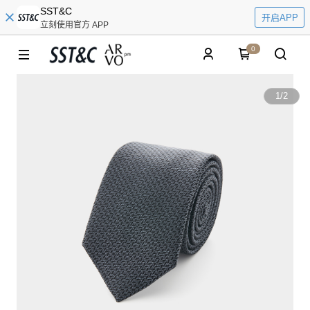
SST&C
开启APP
立刻使用官方 APP
0
1
/
2