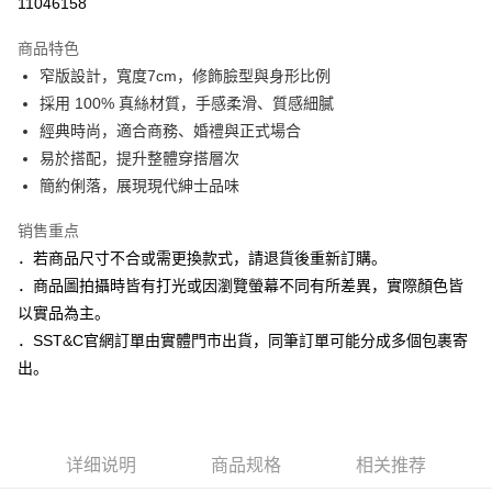
11046158
3期 0利率，每期
NT$663
21家银行
商品特色
6期 0利率，每期
NT$331
21家银行
合作金库商业银行
第一商业银行
窄版設計，寬度7cm，修飾臉型與身形比例
华南商业银行
彰化商业银行
合作金库商业银行
第一商业银行
LINE Pay
採用 100% 真絲材質，手感柔滑、質感細膩
上海商业储蓄银行
台北富邦商业银行
华南商业银行
彰化商业银行
国泰世华商业银行
兆丰国际商业银行
經典時尚，適合商務、婚禮與正式場合
Apple Pay
上海商业储蓄银行
台北富邦商业银行
台湾中小企业银行
台中商业银行
易於搭配，提升整體穿搭層次
国泰世华商业银行
兆丰国际商业银行
汇丰（台湾）商业银行
华泰商业银行
街口支付
台湾中小企业银行
台中商业银行
簡約俐落，展現現代紳士品味
联邦商业银行
远东国际商业银行
汇丰（台湾）商业银行
华泰商业银行
悠遊付
元大商业银行
永丰商业银行
销售重点
联邦商业银行
远东国际商业银行
玉山商业银行
星展（台湾）商业银行
元大商业银行
永丰商业银行
．若商品尺寸不合或需更換款式，請退貨後重新訂購。
Google Pay
台新国际商业银行
中国信托商业银行
玉山商业银行
星展（台湾）商业银行
．商品圖拍攝時皆有打光或因瀏覽螢幕不同有所差異，實際顏色皆
台湾乐天信用卡公司
台新国际商业银行
中国信托商业银行
ATM付款
以實品為主。
台湾乐天信用卡公司
．SST&C官網訂單由實體門市出貨，同筆訂單可能分成多個包裹寄
运送方式
出。
新竹物流宅配
每笔NT$120，满NT$3,000(含以上)免运费
新竹物流離島宅配
详细说明
商品规格
相关推荐
每笔NT$350，满NT$3,500(含以上)免运费