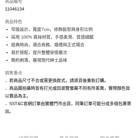
商品编号
信用卡分期付款
11046134
3期 0利率，每期
NT$663
21家银行
商品特色
6期 0利率，每期
NT$331
21家银行
合作金库商业银行
第一商业银行
窄版設計，寬度7cm，修飾臉型與身形比例
华南商业银行
彰化商业银行
合作金库商业银行
第一商业银行
LINE Pay
採用 100% 真絲材質，手感柔滑、質感細膩
上海商业储蓄银行
台北富邦商业银行
华南商业银行
彰化商业银行
国泰世华商业银行
兆丰国际商业银行
經典時尚，適合商務、婚禮與正式場合
Apple Pay
上海商业储蓄银行
台北富邦商业银行
台湾中小企业银行
台中商业银行
易於搭配，提升整體穿搭層次
国泰世华商业银行
兆丰国际商业银行
汇丰（台湾）商业银行
华泰商业银行
街口支付
台湾中小企业银行
台中商业银行
簡約俐落，展現現代紳士品味
联邦商业银行
远东国际商业银行
汇丰（台湾）商业银行
华泰商业银行
悠遊付
元大商业银行
永丰商业银行
销售重点
联邦商业银行
远东国际商业银行
玉山商业银行
星展（台湾）商业银行
元大商业银行
永丰商业银行
．若商品尺寸不合或需更換款式，請退貨後重新訂購。
Google Pay
台新国际商业银行
中国信托商业银行
玉山商业银行
星展（台湾）商业银行
．商品圖拍攝時皆有打光或因瀏覽螢幕不同有所差異，實際顏色皆
台湾乐天信用卡公司
台新国际商业银行
中国信托商业银行
ATM付款
以實品為主。
台湾乐天信用卡公司
．SST&C官網訂單由實體門市出貨，同筆訂單可能分成多個包裹寄
运送方式
出。
新竹物流宅配
每笔NT$120，满NT$3,000(含以上)免运费
新竹物流離島宅配