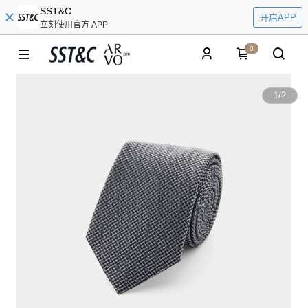
SST&C
开启APP
立刻使用官方 APP
0
1
/
2