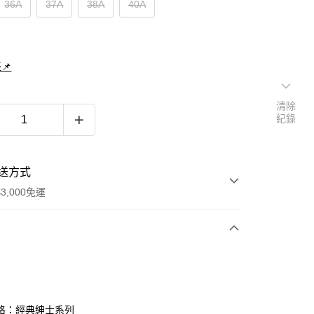
36A
37A
38A
40A
📌
清除
紀錄
送方式
3,000免運
次付款
期付款
0 利率 每期
NT$583
21家銀行
格：經典紳士系列