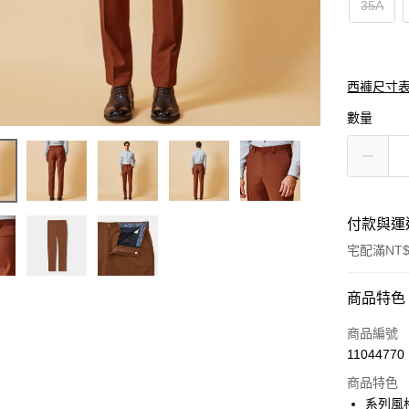
35A
西褲尺寸表
數量
付款與運
宅配滿NT$
付款方式
商品特色
信用卡一
商品編號
11044770
信用卡分
商品特色
3 期 
系列風