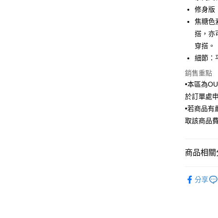
6 期 
合作金
修身版
華南商
焦糖色
合作金
LINE Pay
上海商
華南商
搭，亦
國泰世
Apple Pay
上海商
穿搭。
臺灣中
國泰世
細節：
匯豐（
街口支付
臺灣中
聯邦商
銷售重點
匯豐（
悠遊付
元大商
聯邦商
•本區為O
玉山商
元大商
Google Pa
於訂單處
台新國
玉山商
•若商品
台灣樂
台新國
ATM付款
取該商品
台灣樂
運送方式
商品相關分
新竹物流
Outlet商品
每筆NT$1
分享
新竹物流
每筆NT$3