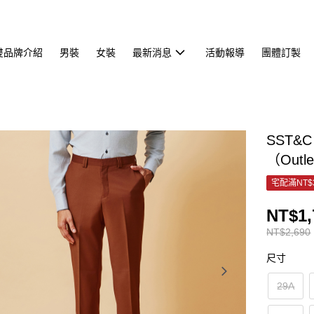
雙品牌介紹
男裝
女裝
最新消息
活動報導
團體訂製
SST&
（Outl
宅配滿NT$
NT$1,
NT$2,690
尺寸
29A