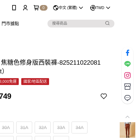
0
中文 (繁體)
TWD
門市據點
C 焦糖色修身版西裝褲-825211022081
et）
3,000免運
國家/地區配送
749
30A
31A
32A
33A
34A