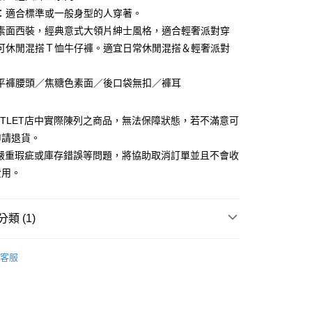
0 利率 每期
NT$291
21家銀行
庫商業銀行
第一商業銀行
：適合標準或一般身型的人穿著。
業銀行
彰化商業銀行
素面西裝，經典意式大領片紳士風格，適合輕奢派對穿
庫商業銀行
第一商業銀行
業儲蓄銀行
台北富邦商業銀行
業銀行
彰化商業銀行
可休閒混搭Ｔ恤牛仔褲。適宜日常休閒混搭＆輕奢派對
華商業銀行
兆豐國際商業銀行
業儲蓄銀行
台北富邦商業銀行
小企業銀行
台中商業銀行
華商業銀行
兆豐國際商業銀行
平褲腰頭／焦糖色素面／後口袋無扣／褲耳
台灣）商業銀行
華泰商業銀行
小企業銀行
台中商業銀行
業銀行
遠東國際商業銀行
台灣）商業銀行
華泰商業銀行
業銀行
永豐商業銀行
業銀行
遠東國際商業銀行
UTLET店中實際陳列之商品，無法保障狀態，若不滿意可
業銀行
星展（台灣）商業銀行
業銀行
永豐商業銀行
y
申請退貨。
際商業銀行
中國信託商業銀行
業銀行
星展（台灣）商業銀行
有嚴重瑕疵或庫存錯誤等問題，將協助取消訂單並且不會收
天信用卡公司
際商業銀行
中國信託商業銀行
費用。
天信用卡公司
類 (1)
宅配
Outlet男裝
男裝 西裝褲
20，滿NT$3,000(含以上)免運費
客服
離島宅配
50，滿NT$3,500(含以上)免運費