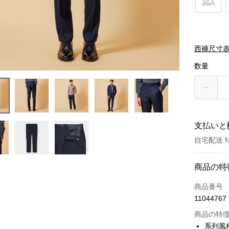
35A
西褲尺寸表
数量
支払いと
自宅配送 N
お支払い
商品の特
クレジット
商品番号
11044767
クレジッ
商品の特
3回払
系列風