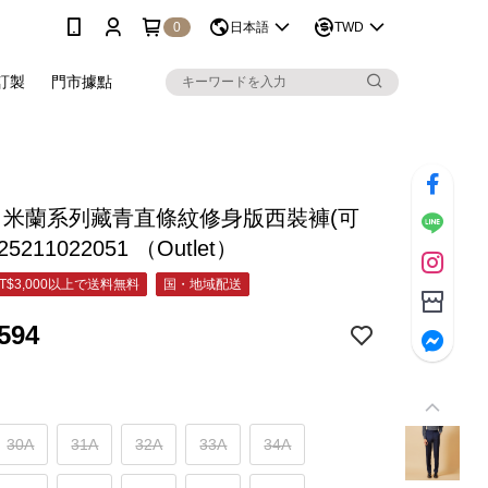
0
日本語
TWD
訂製
門市據點
&C 米蘭系列藏青直條紋修身版西裝褲(可
25211022051 （Outlet）
T$3,000以上で送料無料
国・地域配送
594
30A
31A
32A
33A
34A