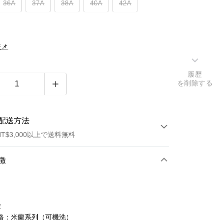
36A
37A
38A
40A
42A
📌
履歴
を削除する
配送方法
T$3,000以上で送料無料
方法
徴
カード1回払い
トカード分割払い
徴
い、金利0、毎回
NT$864
21行の銀行
格：米蘭系列（可機洗）