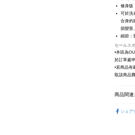
6回払
合作金
修身版
華南商
合作金
可於洗
LINE Pay
上海商
華南商
合身的
国泰世
Apple Pay
上海商
損變形
台湾中
国泰世
細節：
HSBC
JKOPAY
台湾中
聯邦商
HSBC
セールス
Easy Walle
元大商
聯邦商
•本區為O
玉山商
元大商
Google Pa
於訂單處
台新國
玉山商
•若商品
台湾楽
台新國
ATM払い
取該商品
台湾楽
配送方法
商品関連
新竹物流
Outlet商品
配送毎にNT
シェア
新竹物流
配送毎にNT