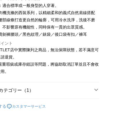
い、金利0、毎回
NT$432
21行の銀行
庫商業銀行
第一商業銀行
：適合標準或一般身型的人穿著。
業銀行
彰化商業銀行
庫商業銀行
第一商業銀行
衣機洗滌的西裝系列，以精細柔和的義式自然肩線搭配
業儲蓄銀行
台北富邦商業銀行
業銀行
彰化商業銀行
腰部線條打造更自然的輪廓，可用冷水洗淨，洗後不磨
華商業銀行
兆豐國際商業銀行
業儲蓄銀行
台北富邦商業銀行
、不影響原有機能性，同時保有一貫的出眾質感。
小企業銀行
台中商業銀行
華商業銀行
兆豐國際商業銀行
寶劍褲腰頭／黑色紋理／錶袋／後口袋有扣／褲耳
(台湾)商業銀行
華泰商業銀行
小企業銀行
台中商業銀行
業銀行
遠東国際商業銀行
(台湾)商業銀行
華泰商業銀行
ポイント
t
業銀行
永豐商業銀行
業銀行
遠東国際商業銀行
UTLET店中實際陳列之商品，無法保障狀態，若不滿意可
業銀行
星展(台湾)商業銀行
業銀行
永豐商業銀行
y
申請退貨。
際商業銀行
中国信託商業銀行
業銀行
星展(台湾)商業銀行
有嚴重瑕疵或庫存錯誤等問題，將協助取消訂單並且不會收
天クレジットカード会社
際商業銀行
中国信託商業銀行
費用。
天クレジットカード会社
カテゴリー（1）
宅配
Outlet男裝
男裝 西裝褲
$120、NT$3,000以上で送料無料
する
カスタマーサービス
離島宅配
$350、NT$3,500以上で送料無料