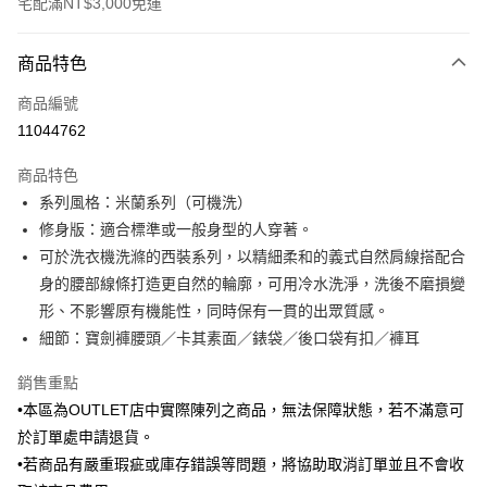
宅配滿NT$3,000免運
付款方式
商品特色
信用卡一次付款
商品編號
信用卡分期付款
11044762
3 期 0 利率 每期
NT$864
21家銀行
商品特色
6 期 0 利率 每期
NT$432
21家銀行
合作金庫商業銀行
第一商業銀行
系列風格：米蘭系列（可機洗）
華南商業銀行
彰化商業銀行
合作金庫商業銀行
第一商業銀行
LINE Pay
修身版：適合標準或一般身型的人穿著。
上海商業儲蓄銀行
台北富邦商業銀行
華南商業銀行
彰化商業銀行
國泰世華商業銀行
兆豐國際商業銀行
可於洗衣機洗滌的西裝系列，以精細柔和的義式自然肩線搭配合
Apple Pay
上海商業儲蓄銀行
台北富邦商業銀行
臺灣中小企業銀行
台中商業銀行
身的腰部線條打造更自然的輪廓，可用冷水洗淨，洗後不磨損變
國泰世華商業銀行
兆豐國際商業銀行
匯豐（台灣）商業銀行
華泰商業銀行
街口支付
臺灣中小企業銀行
台中商業銀行
形、不影響原有機能性，同時保有一貫的出眾質感。
聯邦商業銀行
遠東國際商業銀行
匯豐（台灣）商業銀行
華泰商業銀行
細節：寶劍褲腰頭／卡其素面／錶袋／後口袋有扣／褲耳
悠遊付
元大商業銀行
永豐商業銀行
聯邦商業銀行
遠東國際商業銀行
玉山商業銀行
星展（台灣）商業銀行
元大商業銀行
永豐商業銀行
銷售重點
Google Pay
台新國際商業銀行
中國信託商業銀行
玉山商業銀行
星展（台灣）商業銀行
•本區為OUTLET店中實際陳列之商品，無法保障狀態，若不滿意可
台灣樂天信用卡公司
台新國際商業銀行
中國信託商業銀行
ATM付款
於訂單處申請退貨。
台灣樂天信用卡公司
•若商品有嚴重瑕疵或庫存錯誤等問題，將協助取消訂單並且不會收
運送方式