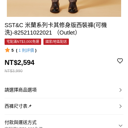
SST&C 米蘭系列卡其修身版西裝褲(可機
洗)-825211022021 （Outlet）
宅配滿NT$3,000免運
國家/地區配送
5
(
1
則評價
)
NT$2,594
NT$3,990
請選擇商品選項
西褲尺寸表📌
付款與運送方式