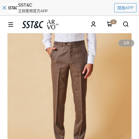
SST&C
開啟APP
立刻使用官方APP
0
1
/
8