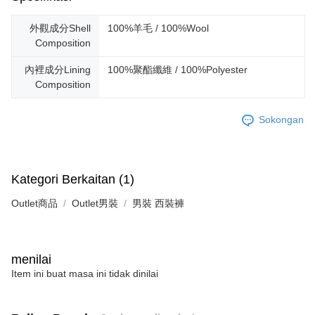
外觀成分Shell
100%羊毛 / 100%Wool
Composition
內裡成分Lining
100%聚酯纖維 / 100%Polyester
Composition
Sokongan
Kategori Berkaitan (1)
Outlet商品
Outlet男裝
男裝 西裝褲
menilai
Item ini buat masa ini tidak dinilai