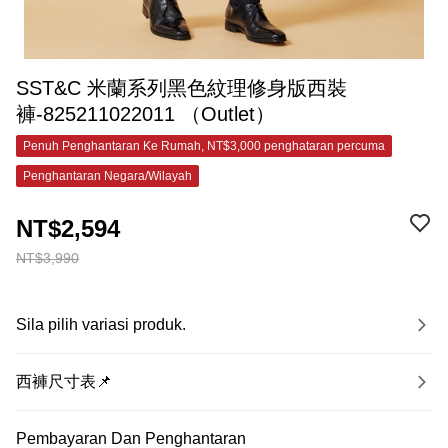
SST&C 米蘭系列黑色紋理修身版西裝
褲-825211022011 （Outlet）
Penuh Penghantaran Ke Rumah, NT$3,000 penghataran percuma
Penghantaran Negara/Wilayah
NT$2,594
NT$3,990
Sila pilih variasi produk.
西褲尺寸表📌
Pembayaran Dan Penghantaran