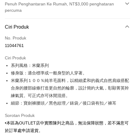
Penuh Penghantaran Ke Rumah, NT$3,000 penghataran
percuma
Kaedah Pembayaran
Ciri Produk
Kad Kredit (Bayaran Penuh)
No. Produk
Ansuran Kad Kredit
11044761
3 ansuran pada kadar faedah 0,
NT$864
setiap ansuran
Ciri Produk
21 Bank
6 ansuran pada kadar faedah 0,
NT$432
setiap
Taiwan Cooperative Bank
Bank Komersial Pertama
系列風格：米蘭系列
Hua Nan Commercial
Chang Hwa Commercial
ansuran
21 Bank
Bank
Bank
修身版：適合標準或一般身型的人穿著。
Taiwan Cooperative Bank
Bank Komersial Pertama
LINE Pay
The Shanghai
Bank Komersial Taipei
米蘭系列１００％純羊毛面料，以精細柔和的義式自然肩線搭配
Hua Nan Commercial Bank
Chang Hwa Commercial Bank
Commercial & Savings
Fubon
合身的腰部線條打造更自然的輪廓，設計簡約大氣，彰顯菁英幹
Apple Pay
The Shanghai Commercial &
Bank Komersial Taipei Fubon
Bank
Savings Bank
練氣質。可正式亦可休閒混搭。
Bank Cathay United
Mega International
JKOPAY
Bank Cathay United
Mega International Commercial
細節：寶劍褲腰頭／黑色紋理／錶袋／後口袋有扣／褲耳
Commercial Bank
Bank
Taiwan Business Bank
Taichung Commercial
Easy Wallet
Taiwan Business Bank
Taichung Commercial Bank
Sorotan Produk
Bank
HSBC Bank (Taiwan) Limited
Hwatai Bank
Google Pay
•本區為OUTLET店中實際陳列之商品，無法保障狀態，若不滿意可
HSBC Bank (Taiwan)
Hwatai Bank
Union Bank of Taiwan
Far Eastern International Bank
Limited
於訂單處申請退貨。
Yuanta Commercial Bank
Bank SinoPac
Pemindahan ATM