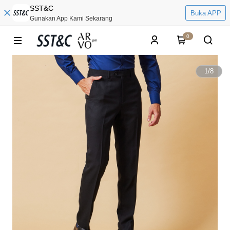
SST&C
Buka APP
Gunakan App Kami Sekarang
0
1
/
8