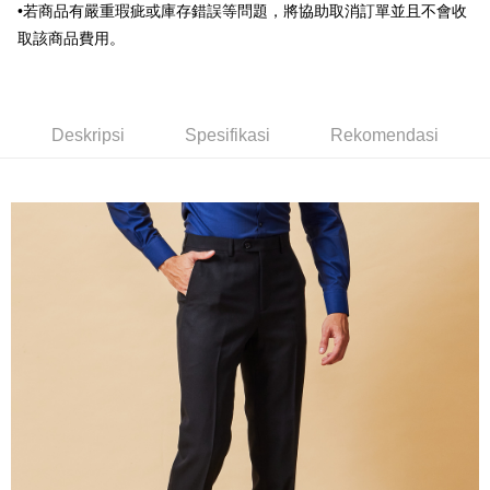
Union Bank of Taiwan
Far Eastern International
•若商品有嚴重瑕疵或庫存錯誤等問題，將協助取消訂單並且不會收
Bank Komersial E.SUN
DBS Bank
Bank
取該商品費用。
Bank Antarabangsa Taishin
Bank CTBC
Pilihan Penghantaran
Yuanta Commercial Bank
Bank SinoPac
Syarikat Kad Kredit Rakuten
Bank Komersial E.SUN
DBS Bank
新竹物流宅配
Taiwan
Bank Antarabangsa
Bank CTBC
NT$120/pesanan | Penghantaran percuma untuk pesanan
Taishin
Deskripsi
Spesifikasi
Rekomendasi
NT$3,000 atau lebih
Syarikat Kad Kredit
Rakuten Taiwan
新竹物流離島宅配
NT$350/pesanan | Penghantaran percuma untuk pesanan
NT$3,500 atau lebih
LINEX 宇迅國際
Kadar Penghantaran