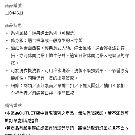
商品編號
信用卡分期付款
11044611
3 期 0 利率 每期
NT$1,449
21家銀行
商品特色
6 期 0 利率 每期
NT$724
21家銀行
合作金庫商業銀行
第一商業銀行
系列風格：經典紳士系列（可機洗）
華南商業銀行
彰化商業銀行
合作金庫商業銀行
第一商業銀行
LINE Pay
修身版：適合標準或一般身型的人穿著。
上海商業儲蓄銀行
台北富邦商業銀行
華南商業銀行
彰化商業銀行
國泰世華商業銀行
兆豐國際商業銀行
酒紅色素面西裝，經典意式大領片紳士風格，適合輕奢派對穿
Apple Pay
上海商業儲蓄銀行
台北富邦商業銀行
臺灣中小企業銀行
台中商業銀行
搭，亦可休閒混搭Ｔ恤牛仔褲。適宜日常休閒混搭＆輕奢派對穿
國泰世華商業銀行
兆豐國際商業銀行
匯豐（台灣）商業銀行
華泰商業銀行
街口支付
臺灣中小企業銀行
台中商業銀行
搭。
聯邦商業銀行
遠東國際商業銀行
匯豐（台灣）商業銀行
華泰商業銀行
可於洗衣機洗滌，可用冷水洗淨，洗後不磨損變形、不影響原有
悠遊付
元大商業銀行
永豐商業銀行
聯邦商業銀行
遠東國際商業銀行
機能性，同時保有一貫的出眾質感。
玉山商業銀行
星展（台灣）商業銀行
元大商業銀行
永豐商業銀行
Google Pay
細節：劍領／酒紅素面／單排二扣／下擺大圓弧／袖口４顆扣／
台新國際商業銀行
中國信託商業銀行
玉山商業銀行
星展（台灣）商業銀行
台灣樂天信用卡公司
全裡內裡／斜袋蓋口袋／後開單衩
台新國際商業銀行
中國信託商業銀行
ATM付款
台灣樂天信用卡公司
銷售重點
運送方式
•本區為OUTLET店中實際陳列之商品，無法保障狀態，若不滿意可
新竹物流宅配
於訂單處申請退貨。
每筆NT$120，滿NT$3,000(含以上)免運費
•若商品有嚴重瑕疵或庫存錯誤等問題，將協助取消訂單並且不會收