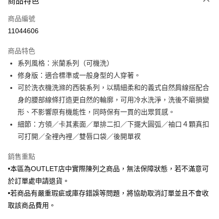
商品特色
信用卡一次付款
商品編號
信用卡分期付款
11044606
3 期 0 利率 每期
NT$2,013
21家銀行
商品特色
6 期 0 利率 每期
NT$1,006
21家銀行
合作金庫商業銀行
第一商業銀行
系列風格：米蘭系列（可機洗）
華南商業銀行
彰化商業銀行
合作金庫商業銀行
第一商業銀行
LINE Pay
修身版：適合標準或一般身型的人穿著。
上海商業儲蓄銀行
台北富邦商業銀行
華南商業銀行
彰化商業銀行
國泰世華商業銀行
兆豐國際商業銀行
可於洗衣機洗滌的西裝系列，以精細柔和的義式自然肩線搭配合
Apple Pay
上海商業儲蓄銀行
台北富邦商業銀行
臺灣中小企業銀行
台中商業銀行
身的腰部線條打造更自然的輪廓，可用冷水洗淨，洗後不磨損變
國泰世華商業銀行
兆豐國際商業銀行
匯豐（台灣）商業銀行
華泰商業銀行
街口支付
臺灣中小企業銀行
台中商業銀行
形、不影響原有機能性，同時保有一貫的出眾質感。
聯邦商業銀行
遠東國際商業銀行
匯豐（台灣）商業銀行
華泰商業銀行
細節：方領／卡其素面／單排二扣／下擺大圓弧／袖口４顆真扣
悠遊付
元大商業銀行
永豐商業銀行
聯邦商業銀行
遠東國際商業銀行
可打開／全裡內裡／雙唇口袋／後開單衩
玉山商業銀行
星展（台灣）商業銀行
元大商業銀行
永豐商業銀行
Google Pay
台新國際商業銀行
中國信託商業銀行
玉山商業銀行
星展（台灣）商業銀行
銷售重點
台灣樂天信用卡公司
台新國際商業銀行
中國信託商業銀行
ATM付款
•本區為OUTLET店中實際陳列之商品，無法保障狀態，若不滿意可
台灣樂天信用卡公司
於訂單處申請退貨。
運送方式
•若商品有嚴重瑕疵或庫存錯誤等問題，將協助取消訂單並且不會收
新竹物流宅配
取該商品費用。
每筆NT$120，滿NT$3,000(含以上)免運費