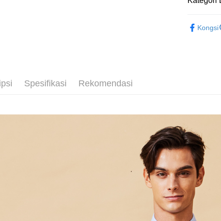
Kategori 
LINEX 
Outlet商品
Kongsi
ipsi
Spesifikasi
Rekomendasi