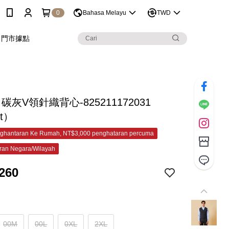
0
Bahasa Melayu
TWD
門市據點
 碳灰V領針織背心-825211172031
et）
ghantaran Ke Rumah, NT$3,000 penghataran percuma
ran Negara/Wilayah
260
00M
00L
0XL
2XL