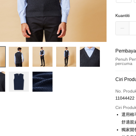
Kuantiti
Pembaya
Penuh Pen
percuma
Kaedah 
Ciri Prod
Kad Kredi
No. Produ
11044422
Ansuran K
Ciri Produ
3 ansu
選用棉
6 ansu
Taiw
舒適親
Hua 
ansura
獨家開
Ban