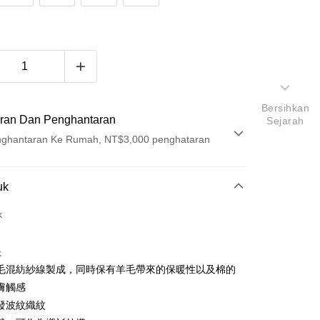
Bersihkan
ran Dan Penghantaran
Sejarah
ghantaran Ke Rumah, NT$3,000 penghataran
Pembayaran
uk
t (Bayaran Penuh)
k
ad Kredit
k
ran pada kadar faedah 0,
NT$420
setiap ansuran
毛混紡紗線製成，同時保有羊毛帶來的保暖性以及棉的
21 Bank
ran pada kadar faedah 0,
NT$210
setiap
an Cooperative Bank
Bank Komersial Pertama
膚觸感
Nan Commercial
Chang Hwa Commercial
n
21 Bank
發波紋織紋
k
Bank