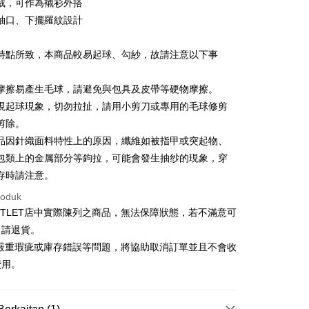
Cooperative Bank
Bank Komersial Pertama
裁，可作為襯衫外搭
Shanghai
Bank Komersial Taipei
n Commercial Bank
Chang Hwa Commercial Bank
袖口、下擺羅紋設計
ercial & Savings
Fubon
anghai Commercial &
Bank Komersial Taipei Fubon
k
s Bank
 Cathay United
Mega International
特點所致，本商品較易起球、勾紗，故請注意以下事
thay United
Mega International Commercial
Commercial Bank
Bank
an Business Bank
Taichung Commercial
t
Business Bank
Taichung Commercial Bank
擦易產生毛球，請避免與包具及皮帶等硬物摩擦。
Bank
nk (Taiwan) Limited
Hwatai Bank
y
起球現象，切勿拉扯，請用小剪刀或專用的毛球修剪
 Bank (Taiwan)
Hwatai Bank
ank of Taiwan
Far Eastern International Bank
ted
剪除。
 Commercial Bank
Bank SinoPac
an ATM
n Bank of Taiwan
Far Eastern International
因針織面料特性上的原因，纖維如被指甲或突起物、
omersial E.SUN
DBS Bank
Bank
包類上的金属部分等鉤拉，可能會發生抽纱的現象，穿
tarabangsa Taishin
Bank CTBC
ta Commercial Bank
Bank SinoPac
Penghantaran
t Kad Kredit Rakuten
存時請注意。
 Komersial E.SUN
DBS Bank
 Antarabangsa
Bank CTBC
roduk
宅配
hin
UTLET店中實際陳列之商品，無法保障狀態，若不滿意可
sanan | Penghantaran percuma untuk pesanan
kat Kad Kredit
申請退貨。
atau lebih
ten Taiwan
有嚴重瑕疵或庫存錯誤等問題，將協助取消訂單並且不會收
離島宅配
費用。
sanan | Penghantaran percuma untuk pesanan
atau lebih