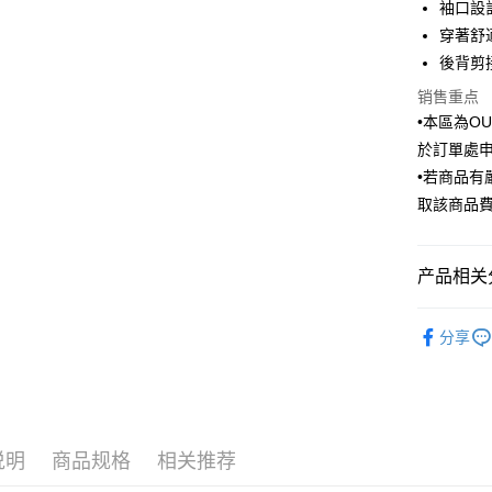
华南商
袖口設
国泰世
Apple Pay
上海商
穿著舒
台湾中
国泰世
後背剪
汇丰（
街口支付
台湾中
联邦商
销售重点
汇丰（
悠遊付
元大商
联邦商
•本區為O
玉山商
元大商
Google Pa
於訂單處
台新国
玉山商
•若商品
台湾乐
台新国
ATM付款
取該商品
台湾乐
运送方式
产品相关分
新竹物流
Outlet商品
每笔NT$1
分享
新竹物流
每笔NT$3
LINEX 
说明
商品规格
相关推荐