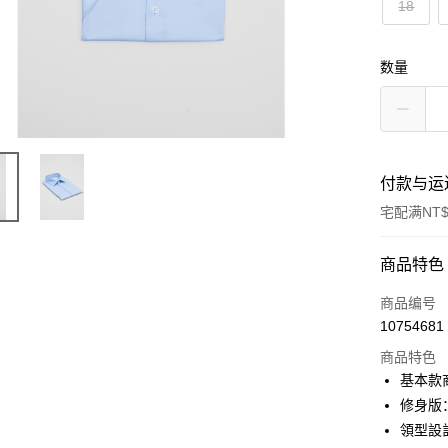
18
数量
付款与运
宅配满NT$
付款方式
商品特色
信用卡一
商品编号
10754681
信用卡分
商品特色
3期 0
基本款
6期 0
合作金
修身版
华南商
領型設
合作金
LINE Pay
上海商