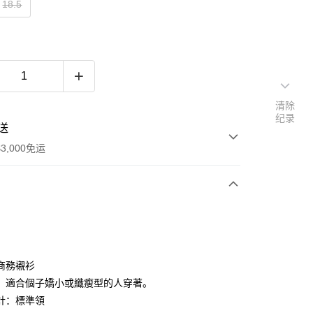
18.5
清除
纪录
送
3,000免运
次付款
期付款
利率，每期
NT$383
21家银行
商務襯衫
利率，每期
NT$191
21家银行
库商业银行
第一商业银行
：適合個子嬌小或纖瘦型的人穿著。
业银行
彰化商业银行
計：標準領
库商业银行
第一商业银行
业储蓄银行
台北富邦商业银行