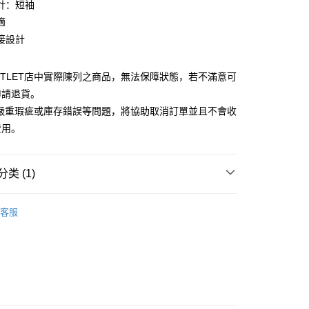
业银行
彰化商业银行
計：短袖
华商业银行
兆丰国际商业银行
业储蓄银行
台北富邦商业银行
適
小企业银行
台中商业银行
华商业银行
兆丰国际商业银行
接設計
台湾）商业银行
华泰商业银行
小企业银行
台中商业银行
业银行
远东国际商业银行
台湾）商业银行
华泰商业银行
业银行
永丰商业银行
业银行
远东国际商业银行
UTLET店中實際陳列之商品，無法保障狀態，若不滿意可
业银行
星展（台湾）商业银行
业银行
永丰商业银行
y
申請退貨。
际商业银行
中国信托商业银行
业银行
星展（台湾）商业银行
有嚴重瑕疵或庫存錯誤等問題，將協助取消訂單並且不會收
天信用卡公司
际商业银行
中国信托商业银行
費用。
天信用卡公司
类 (1)
宅配
Outlet男裝
男裝 短袖襯衫
20，满NT$3,000(含以上)免运费
客服
離島宅配
50，满NT$3,500(含以上)免运费
宇迅國際
查看运费