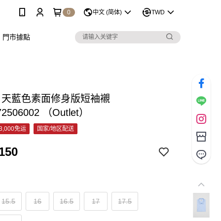
0
中文 (简体)
TWD
門市據點
&C 天藍色素面修身版短袖襯
72506002 （Outlet）
3,000免运
国家/地区配送
150
15.5
16
16.5
17
17.5