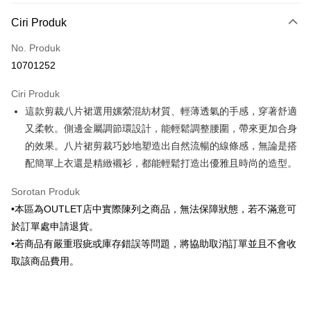
Kaedah Pembayaran
Ciri Produk
Kad Kredit (Bayaran Penuh)
No. Produk
Ansuran Kad Kredit
10701252
3 ansuran pada kadar faedah 0,
NT$603
setiap ansuran
Ciri Produk
21 Bank
6 ansuran pada kadar faedah 0,
NT$301
setiap
Taiwan Cooperative Bank
Bank Komersial Pertama
這款剪裁八片裙選用嫘縈混紡材質、輕薄透氣的手感，穿著舒適
Hua Nan Commercial
Chang Hwa Commercial
ansuran
21 Bank
Bank
Bank
又柔軟。側邊金屬調節環設計，能輕鬆調整腰圍，帶來更加合身
Taiwan Cooperative Bank
Bank Komersial Pertama
LINE Pay
The Shanghai
Bank Komersial Taipei
的效果。八片裙剪裁巧妙地塑造出自然流暢的線條感，無論是搭
Hua Nan Commercial Bank
Chang Hwa Commercial Bank
Commercial & Savings
Fubon
配簡單上衣還是精緻襯衫，都能輕鬆打造出優雅且時尚的造型。
Apple Pay
The Shanghai Commercial &
Bank Komersial Taipei Fubon
Bank
Savings Bank
Bank Cathay United
Mega International
JKOPAY
Sorotan Produk
Bank Cathay United
Mega International Commercial
Commercial Bank
•本區為OUTLET店中實際陳列之商品，無法保障狀態，若不滿意可
Bank
Taiwan Business Bank
Taichung Commercial
Easy Wallet
Taiwan Business Bank
Taichung Commercial Bank
於訂單處申請退貨。
Bank
HSBC Bank (Taiwan) Limited
Hwatai Bank
Google Pay
•若商品有嚴重瑕疵或庫存錯誤等問題，將協助取消訂單並且不會收
HSBC Bank (Taiwan)
Hwatai Bank
Union Bank of Taiwan
Far Eastern International Bank
Limited
取該商品費用。
Yuanta Commercial Bank
Bank SinoPac
Pemindahan ATM
Union Bank of Taiwan
Far Eastern International
Bank Komersial E.SUN
DBS Bank
Bank
Bank Antarabangsa Taishin
Bank CTBC
Pilihan Penghantaran
Yuanta Commercial Bank
Bank SinoPac
Syarikat Kad Kredit Rakuten