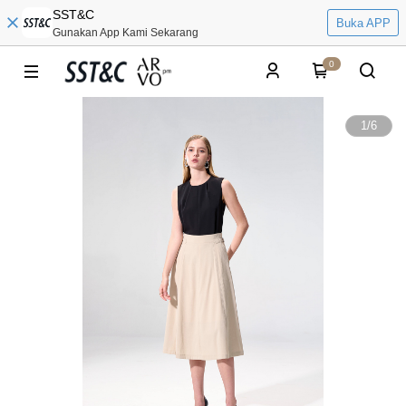
SST&C
Buka APP
Gunakan App Kami Sekarang
0
1
/
6