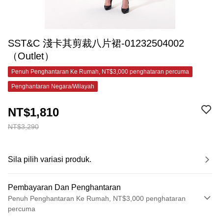
SST&C 淺卡其剪裁八片裙-01232504002
（Outlet）
Penuh Penghantaran Ke Rumah, NT$3,000 penghataran percuma
Penghantaran Negara/Wilayah
NT$1,810
NT$3,290
Sila pilih variasi produk.
Pembayaran Dan Penghantaran
Penuh Penghantaran Ke Rumah, NT$3,000 penghataran
percuma