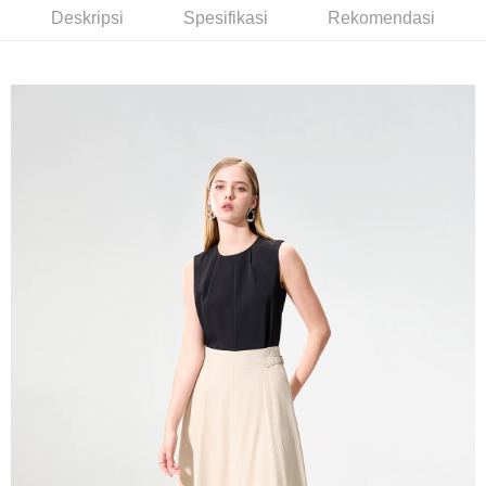
Bank Komersial E.SUN
DBS Bank
新竹物流宅配
Deskripsi
Spesifikasi
Rekomendasi
Taiwan
Bank Antarabangsa
Bank CTBC
NT$120/pesanan | Penghantaran percuma untuk pesanan
Taishin
NT$3,000 atau lebih
Syarikat Kad Kredit
Rakuten Taiwan
新竹物流離島宅配
NT$350/pesanan | Penghantaran percuma untuk pesanan
NT$3,500 atau lebih
LINEX 宇迅國際
Kadar Penghantaran