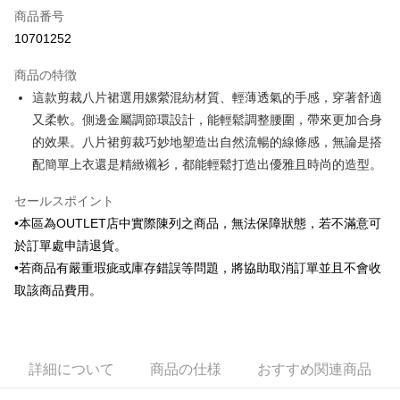
商品番号
クレジットカード分割払い
10701252
3回払い、金利0、毎回
NT$603
21行の銀行
商品の特徴
6回払い、金利0、毎回
NT$301
21行の銀行
合作金庫商業銀行
第一商業銀行
這款剪裁八片裙選用嫘縈混紡材質、輕薄透氣的手感，穿著舒適
華南商業銀行
彰化商業銀行
合作金庫商業銀行
第一商業銀行
LINE Pay
又柔軟。側邊金屬調節環設計，能輕鬆調整腰圍，帶來更加合身
上海商業儲蓄銀行
台北富邦商業銀行
華南商業銀行
彰化商業銀行
国泰世華商業銀行
兆豐國際商業銀行
的效果。八片裙剪裁巧妙地塑造出自然流暢的線條感，無論是搭
Apple Pay
上海商業儲蓄銀行
台北富邦商業銀行
台湾中小企業銀行
台中商業銀行
配簡單上衣還是精緻襯衫，都能輕鬆打造出優雅且時尚的造型。
国泰世華商業銀行
兆豐國際商業銀行
HSBC(台湾)商業銀行
華泰商業銀行
JKOPAY
台湾中小企業銀行
台中商業銀行
聯邦商業銀行
遠東国際商業銀行
セールスポイント
HSBC(台湾)商業銀行
華泰商業銀行
Easy Wallet
元大商業銀行
永豐商業銀行
聯邦商業銀行
遠東国際商業銀行
•本區為OUTLET店中實際陳列之商品，無法保障狀態，若不滿意可
玉山商業銀行
星展(台湾)商業銀行
元大商業銀行
永豐商業銀行
Google Pay
於訂單處申請退貨。
台新國際商業銀行
中国信託商業銀行
玉山商業銀行
星展(台湾)商業銀行
•若商品有嚴重瑕疵或庫存錯誤等問題，將協助取消訂單並且不會收
台湾楽天クレジットカード会社
台新國際商業銀行
中国信託商業銀行
ATM払い
取該商品費用。
台湾楽天クレジットカード会社
配送方法
新竹物流宅配
詳細について
商品の仕様
おすすめ関連商品
配送毎にNT$120、NT$3,000以上で送料無料