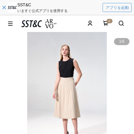
SST&C
アプリを起動
いますぐ公式アプリを使用する
0
1
/
6