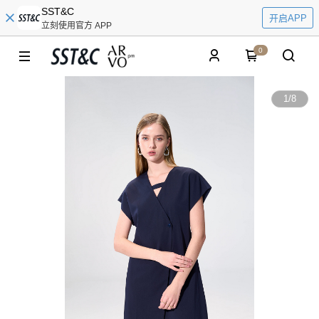
SST&C
开启APP
立刻使用官方 APP
0
1
/
8