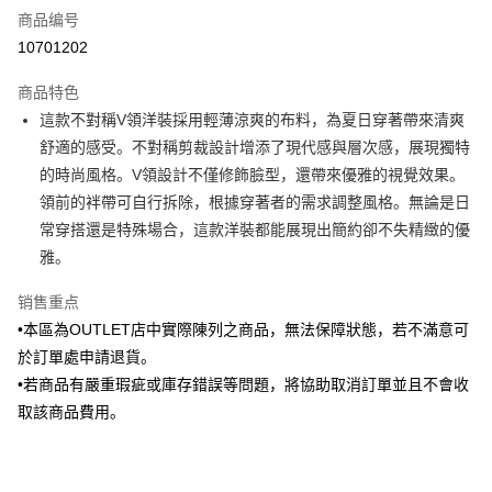
商品编号
信用卡分期付款
10701202
3期 0利率，每期
NT$731
21家银行
商品特色
6期 0利率，每期
NT$365
21家银行
合作金库商业银行
第一商业银行
這款不對稱V領洋裝採用輕薄涼爽的布料，為夏日穿著帶來清爽
华南商业银行
彰化商业银行
合作金库商业银行
第一商业银行
LINE Pay
舒適的感受。不對稱剪裁設計增添了現代感與層次感，展現獨特
上海商业储蓄银行
台北富邦商业银行
华南商业银行
彰化商业银行
国泰世华商业银行
兆丰国际商业银行
的時尚風格。V領設計不僅修飾臉型，還帶來優雅的視覺效果。
Apple Pay
上海商业储蓄银行
台北富邦商业银行
台湾中小企业银行
台中商业银行
領前的袢帶可自行拆除，根據穿著者的需求調整風格。無論是日
国泰世华商业银行
兆丰国际商业银行
汇丰（台湾）商业银行
华泰商业银行
街口支付
台湾中小企业银行
台中商业银行
常穿搭還是特殊場合，這款洋裝都能展現出簡約卻不失精緻的優
联邦商业银行
远东国际商业银行
汇丰（台湾）商业银行
华泰商业银行
雅。
悠遊付
元大商业银行
永丰商业银行
联邦商业银行
远东国际商业银行
玉山商业银行
星展（台湾）商业银行
元大商业银行
永丰商业银行
销售重点
Google Pay
台新国际商业银行
中国信托商业银行
玉山商业银行
星展（台湾）商业银行
•本區為OUTLET店中實際陳列之商品，無法保障狀態，若不滿意可
台湾乐天信用卡公司
台新国际商业银行
中国信托商业银行
ATM付款
於訂單處申請退貨。
台湾乐天信用卡公司
•若商品有嚴重瑕疵或庫存錯誤等問題，將協助取消訂單並且不會收
运送方式
取該商品費用。
新竹物流宅配
每笔NT$120，满NT$3,000(含以上)免运费