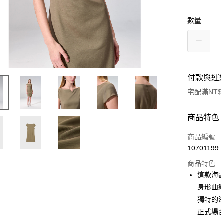
數量
付款與運
宅配滿NT$
付款方式
商品特色
信用卡一
商品編號
10701199
信用卡分
商品特色
3 期 
這款海
6 期 
合作金
身形曲
華南商
獨特的
合作金
LINE Pay
上海商
華南商
正式場
國泰世
Apple Pay
上海商