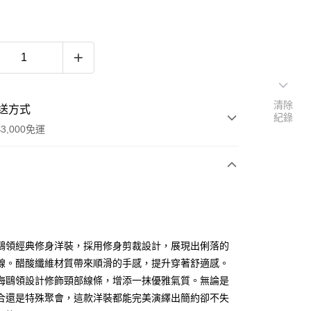
清除
送方式
紀錄
3,000免運
次付款
期付款
0 利率 每期
NT$676
21家銀行
鷗領經典修身洋裝，採用修身剪裁設計，展現出俐落的
0 利率 每期
NT$338
21家銀行
庫商業銀行
第一商業銀行
線。醋酸纖維材質帶來順滑的手感，提升穿著舒適感。
業銀行
彰化商業銀行
海鷗領設計修飾頸部線條，增添一抹優雅氣質。無論是
庫商業銀行
第一商業銀行
業儲蓄銀行
台北富邦商業銀行
業銀行
彰化商業銀行
合還是特殊聚會，這款洋裝都能完美演繹出簡約卻不失
華商業銀行
兆豐國際商業銀行
業儲蓄銀行
台北富邦商業銀行