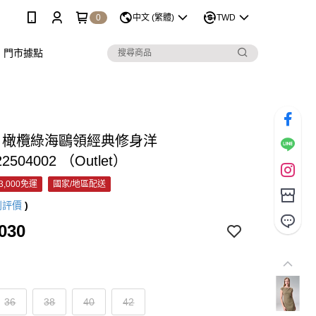
0
中文 (繁體)
TWD
門市據點
&C 橄欖綠海鷗領經典修身洋
22504002 （Outlet）
3,000免運
國家/地區配送
則評價
)
030
36
38
40
42