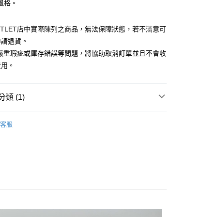
風格。
小企業銀行
台中商業銀行
華商業銀行
兆豐國際商業銀行
台灣）商業銀行
華泰商業銀行
小企業銀行
台中商業銀行
業銀行
遠東國際商業銀行
UTLET店中實際陳列之商品，無法保障狀態，若不滿意可
台灣）商業銀行
華泰商業銀行
業銀行
永豐商業銀行
業銀行
遠東國際商業銀行
申請退貨。
業銀行
星展（台灣）商業銀行
業銀行
永豐商業銀行
y
有嚴重瑕疵或庫存錯誤等問題，將協助取消訂單並且不會收
際商業銀行
中國信託商業銀行
業銀行
星展（台灣）商業銀行
費用。
天信用卡公司
際商業銀行
中國信託商業銀行
天信用卡公司
類 (1)
Outlet女裝
女裝 洋裝
宅配
客服
20，滿NT$3,000(含以上)免運費
離島宅配
50，滿NT$3,500(含以上)免運費
宇迅國際
查看運費