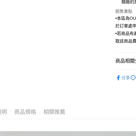
精緻的
臺灣中
國泰世
匯豐（
街口支付
銷售重點
臺灣中
聯邦商
•本區為O
匯豐（
悠遊付
元大商
聯邦商
於訂單處
玉山商
元大商
Google Pa
•若商品
台新國
玉山商
取該商品
台灣樂
台新國
ATM付款
台灣樂
商品相關分
運送方式
Outlet商品
新竹物流
分享
每筆NT$1
新竹物流
每筆NT$3
說明
商品規格
相關推薦
LINEX 