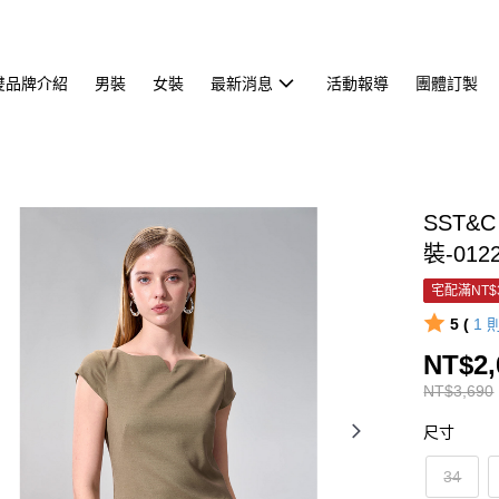
雙品牌介紹
男裝
女裝
最新消息
活動報導
團體訂製
SST
裝-012
宅配滿NT$
5 (
1
NT$2,
NT$3,690
尺寸
34