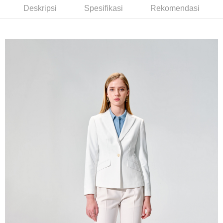
Bank Komersial E.SUN
DBS Bank
新竹物流宅配
Deskripsi
Spesifikasi
Rekomendasi
Taiwan
Bank Antarabangsa
Bank CTBC
NT$120/pesanan | Penghantaran percuma untuk pesanan
Taishin
NT$3,000 atau lebih
Syarikat Kad Kredit
Rakuten Taiwan
新竹物流離島宅配
NT$350/pesanan | Penghantaran percuma untuk pesanan
NT$3,500 atau lebih
LINEX 宇迅國際
Kadar Penghantaran