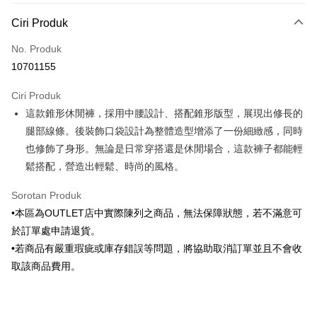
Kaedah Pembayaran
Ciri Produk
Kad Kredit (Bayaran Penuh)
No. Produk
Ansuran Kad Kredit
10701155
3 ansuran pada kadar faedah 0,
NT$548
setiap ansuran
Ciri Produk
21 Bank
6 ansuran pada kadar faedah 0,
NT$274
setiap
Taiwan Cooperative Bank
Bank Komersial Pertama
這款錐形休閒褲，採用中腰設計、搭配錐形版型，展現出修長的
Hua Nan Commercial
Chang Hwa Commercial
ansuran
21 Bank
Bank
Bank
腿部線條。後裝飾口袋設計為整體造型增添了一份細緻感，同時
Taiwan Cooperative Bank
Bank Komersial Pertama
LINE Pay
The Shanghai
Bank Komersial Taipei
也修飾了身形。無論是日常穿搭還是休閒場合，這款褲子都能輕
Hua Nan Commercial Bank
Chang Hwa Commercial Bank
Commercial & Savings
Fubon
鬆搭配，營造出輕鬆、時尚的風格。
Apple Pay
The Shanghai Commercial &
Bank Komersial Taipei Fubon
Bank
Savings Bank
Bank Cathay United
Mega International
JKOPAY
Sorotan Produk
Bank Cathay United
Mega International Commercial
Commercial Bank
•本區為OUTLET店中實際陳列之商品，無法保障狀態，若不滿意可
Bank
Taiwan Business Bank
Taichung Commercial
Easy Wallet
Taiwan Business Bank
Taichung Commercial Bank
於訂單處申請退貨。
Bank
HSBC Bank (Taiwan) Limited
Hwatai Bank
Google Pay
•若商品有嚴重瑕疵或庫存錯誤等問題，將協助取消訂單並且不會收
HSBC Bank (Taiwan)
Hwatai Bank
Union Bank of Taiwan
Far Eastern International Bank
Limited
取該商品費用。
Yuanta Commercial Bank
Bank SinoPac
Pemindahan ATM
Union Bank of Taiwan
Far Eastern International
Bank Komersial E.SUN
DBS Bank
Bank
Bank Antarabangsa Taishin
Bank CTBC
Pilihan Penghantaran
Yuanta Commercial Bank
Bank SinoPac
Syarikat Kad Kredit Rakuten