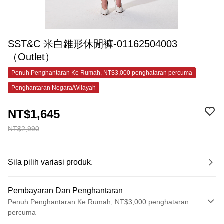
SST&C 米白錐形休閒褲-01162504003
（Outlet）
Penuh Penghantaran Ke Rumah, NT$3,000 penghataran percuma
Penghantaran Negara/Wilayah
NT$1,645
NT$2,990
Sila pilih variasi produk.
Pembayaran Dan Penghantaran
Penuh Penghantaran Ke Rumah, NT$3,000 penghataran
percuma