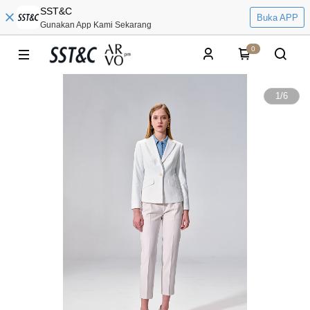
SST&C
Buka APP
Gunakan App Kami Sekarang
0
1
/
6