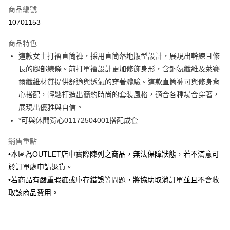
商品編號
信用卡分期付款
10701153
3 期 0 利率 每期
NT$548
21家銀行
商品特色
6 期 0 利率 每期
NT$274
21家銀行
合作金庫商業銀行
第一商業銀行
這款女士打褶直筒褲，採用直筒落地版型設計，展現出幹練且修
華南商業銀行
彰化商業銀行
合作金庫商業銀行
第一商業銀行
LINE Pay
長的腿部線條。前打單褶設計更加修飾身形，含銅氨纖維及萊賽
上海商業儲蓄銀行
台北富邦商業銀行
華南商業銀行
彰化商業銀行
國泰世華商業銀行
兆豐國際商業銀行
爾纖維材質提供舒適與透氣的穿著體驗。這款直筒褲可與修身背
Apple Pay
上海商業儲蓄銀行
台北富邦商業銀行
臺灣中小企業銀行
台中商業銀行
心搭配，輕鬆打造出簡約時尚的套裝風格，適合各種場合穿著，
國泰世華商業銀行
兆豐國際商業銀行
匯豐（台灣）商業銀行
華泰商業銀行
街口支付
臺灣中小企業銀行
台中商業銀行
展現出優雅與自信。
聯邦商業銀行
遠東國際商業銀行
匯豐（台灣）商業銀行
華泰商業銀行
*可與休閒背心01172504001搭配成套
悠遊付
元大商業銀行
永豐商業銀行
聯邦商業銀行
遠東國際商業銀行
玉山商業銀行
星展（台灣）商業銀行
元大商業銀行
永豐商業銀行
銷售重點
Google Pay
台新國際商業銀行
中國信託商業銀行
玉山商業銀行
星展（台灣）商業銀行
•本區為OUTLET店中實際陳列之商品，無法保障狀態，若不滿意可
台灣樂天信用卡公司
台新國際商業銀行
中國信託商業銀行
ATM付款
於訂單處申請退貨。
台灣樂天信用卡公司
•若商品有嚴重瑕疵或庫存錯誤等問題，將協助取消訂單並且不會收
運送方式
取該商品費用。
新竹物流宅配
每筆NT$120，滿NT$3,000(含以上)免運費