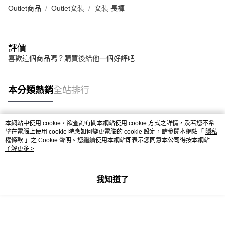
Outlet商品
Outlet女裝
女裝 長褲
評價
喜歡這個商品嗎？購買後給他一個好評吧
本分類熱銷
全站排行
本網站中使用 cookie，欲查詢有關本網站使用 cookie 方式之詳情，及若您不希
熱門標籤
望在電腦上使用 cookie 時應如何變更電腦的 cookie 設定，請參閱本網站「
隱私
權條款
」之 Cookie 聲明。您繼續使用本網站即表示您同意本公司得按本網站使
用條款之 Cookie 聲明使用 cookie。
了解更多 >
我知道了