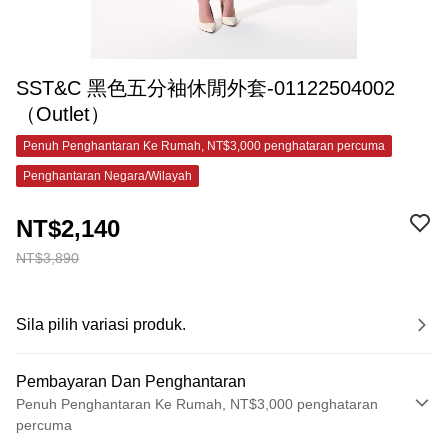
SST&C 黑色五分袖休閒外套-01122504002
（Outlet）
Penuh Penghantaran Ke Rumah, NT$3,000 penghataran percuma
Penghantaran Negara/Wilayah
NT$2,140
NT$3,890
Sila pilih variasi produk.
Pembayaran Dan Penghantaran
Penuh Penghantaran Ke Rumah, NT$3,000 penghataran
percuma