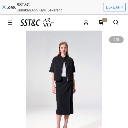
SST&C
Buka APP
Gunakan App Kami Sekarang
0
1
/
6