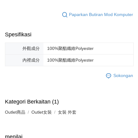
Paparkan Butiran Mod Komputer
Spesifikasi
外觀成分
100%聚酯纖維Polyester
內裡成分
100%聚酯纖維Polyester
Sokongan
Kategori Berkaitan (1)
Outlet商品
Outlet女裝
女裝 外套
menilai