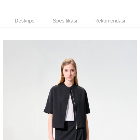
Bank Komersial E.SUN
DBS Bank
新竹物流宅配
Taiwan
Bank Antarabangsa
Bank CTBC
NT$120/pesanan | Penghantaran percuma untuk pesanan
Taishin
Deskripsi
Spesifikasi
Rekomendasi
NT$3,000 atau lebih
Syarikat Kad Kredit
Rakuten Taiwan
新竹物流離島宅配
NT$350/pesanan | Penghantaran percuma untuk pesanan
NT$3,500 atau lebih
LINEX 宇迅國際
Kadar Penghantaran