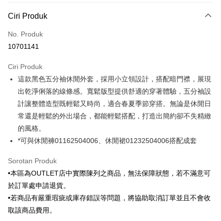
Kaedah Pembayaran
Ciri Produk
Kad Kredit (Bayaran Penuh)
No. Produk
Ansuran Kad Kredit
10701141
3 ansuran pada kadar faedah 0,
NT$713
setiap ansuran
Ciri Produk
21 Bank
6 ansuran pada kadar faedah 0,
NT$356
setiap
Taiwan Cooperative Bank
Bank Komersial Pertama
這款黑色五分袖休閒外套，採用小立領設計，搭配暗門襟，展現
Hua Nan Commercial
Chang Hwa Commercial
ansuran
21 Bank
Bank
Bank
出乾淨俐落的線條感。寬鬆版型提供舒適的穿著體驗，五分袖設
Taiwan Cooperative Bank
Bank Komersial Pertama
LINE Pay
The Shanghai
Bank Komersial Taipei
計讓整體造型既輕鬆又時尚，適合春夏季節穿搭。無論是休閒日
Hua Nan Commercial Bank
Chang Hwa Commercial Bank
Commercial & Savings
Fubon
常還是輕鬆的外出場合，都能輕鬆搭配，打造出簡約卻不失精緻
Apple Pay
The Shanghai Commercial &
Bank Komersial Taipei Fubon
Bank
Savings Bank
的風格。
Bank Cathay United
Mega International
JKOPAY
Bank Cathay United
Mega International Commercial
*可與休閒褲01162504006、休閒裙01232504006搭配成套
Commercial Bank
Bank
Taiwan Business Bank
Taichung Commercial
Easy Wallet
Taiwan Business Bank
Taichung Commercial Bank
Sorotan Produk
Bank
HSBC Bank (Taiwan) Limited
Hwatai Bank
Google Pay
•本區為OUTLET店中實際陳列之商品，無法保障狀態，若不滿意可
HSBC Bank (Taiwan)
Hwatai Bank
Union Bank of Taiwan
Far Eastern International Bank
Limited
於訂單處申請退貨。
Yuanta Commercial Bank
Bank SinoPac
Pemindahan ATM
Union Bank of Taiwan
Far Eastern International
•若商品有嚴重瑕疵或庫存錯誤等問題，將協助取消訂單並且不會收
Bank Komersial E.SUN
DBS Bank
Bank
取該商品費用。
Bank Antarabangsa Taishin
Bank CTBC
Pilihan Penghantaran
Yuanta Commercial Bank
Bank SinoPac
Syarikat Kad Kredit Rakuten