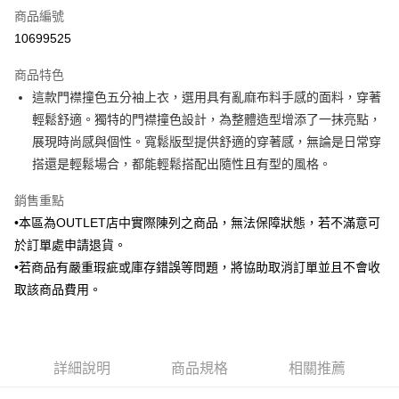
商品編號
信用卡分期付款
10699525
3 期 0 利率 每期
NT$548
21家銀行
商品特色
6 期 0 利率 每期
NT$274
21家銀行
合作金庫商業銀行
第一商業銀行
這款門襟撞色五分袖上衣，選用具有亂麻布料手感的面料，穿著
華南商業銀行
彰化商業銀行
合作金庫商業銀行
第一商業銀行
LINE Pay
輕鬆舒適。獨特的門襟撞色設計，為整體造型增添了一抹亮點，
上海商業儲蓄銀行
台北富邦商業銀行
華南商業銀行
彰化商業銀行
國泰世華商業銀行
兆豐國際商業銀行
展現時尚感與個性。寬鬆版型提供舒適的穿著感，無論是日常穿
Apple Pay
上海商業儲蓄銀行
台北富邦商業銀行
臺灣中小企業銀行
台中商業銀行
搭還是輕鬆場合，都能輕鬆搭配出隨性且有型的風格。
國泰世華商業銀行
兆豐國際商業銀行
匯豐（台灣）商業銀行
華泰商業銀行
街口支付
臺灣中小企業銀行
台中商業銀行
聯邦商業銀行
遠東國際商業銀行
銷售重點
匯豐（台灣）商業銀行
華泰商業銀行
悠遊付
元大商業銀行
永豐商業銀行
•本區為OUTLET店中實際陳列之商品，無法保障狀態，若不滿意可
聯邦商業銀行
遠東國際商業銀行
玉山商業銀行
星展（台灣）商業銀行
元大商業銀行
永豐商業銀行
於訂單處申請退貨。
Google Pay
台新國際商業銀行
中國信託商業銀行
玉山商業銀行
星展（台灣）商業銀行
•若商品有嚴重瑕疵或庫存錯誤等問題，將協助取消訂單並且不會收
台灣樂天信用卡公司
台新國際商業銀行
中國信託商業銀行
ATM付款
取該商品費用。
台灣樂天信用卡公司
運送方式
新竹物流宅配
詳細說明
商品規格
相關推薦
每筆NT$120，滿NT$3,000(含以上)免運費