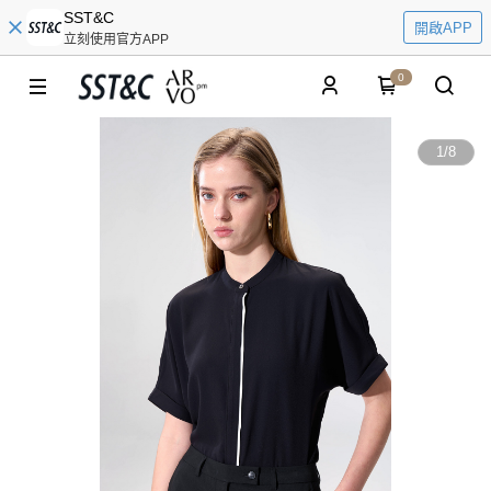
SST&C
開啟APP
立刻使用官方APP
0
1
/
8