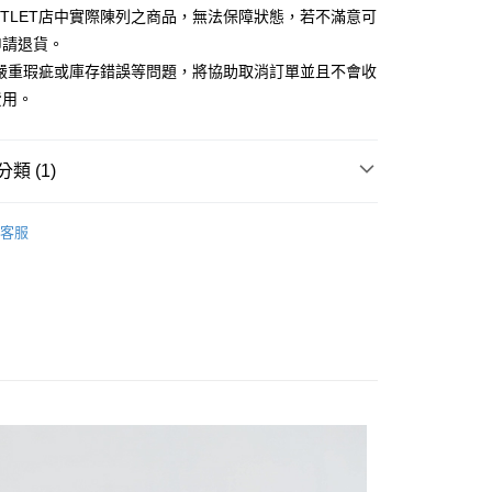
台灣）商業銀行
華泰商業銀行
UTLET店中實際陳列之商品，無法保障狀態，若不滿意可
小企業銀行
台中商業銀行
業銀行
遠東國際商業銀行
申請退貨。
台灣）商業銀行
華泰商業銀行
業銀行
永豐商業銀行
業銀行
遠東國際商業銀行
有嚴重瑕疵或庫存錯誤等問題，將協助取消訂單並且不會收
業銀行
星展（台灣）商業銀行
業銀行
永豐商業銀行
y
費用。
際商業銀行
中國信託商業銀行
業銀行
星展（台灣）商業銀行
天信用卡公司
際商業銀行
中國信託商業銀行
天信用卡公司
類 (1)
Outlet女裝
女裝 長袖上衣
客服
宅配
20，滿NT$3,000(含以上)免運費
離島宅配
50，滿NT$3,500(含以上)免運費
宇迅國際
查看運費