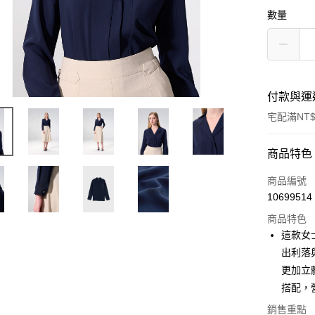
數量
付款與運
宅配滿NT$
付款方式
商品特色
信用卡一
商品編號
10699514
信用卡分
商品特色
3 期 
這款女
6 期 
合作金
出利落
華南商
更加立
合作金
LINE Pay
上海商
華南商
搭配，
國泰世
Apple Pay
上海商
銷售重點
臺灣中
國泰世