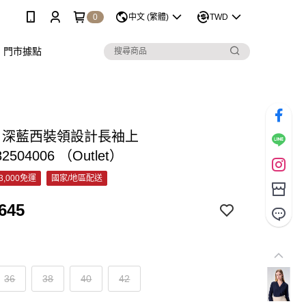
0
中文 (繁體)
TWD
門市據點
&C 深藍西裝領設計長袖上
82504006 （Outlet）
3,000免運
國家/地區配送
645
36
38
40
42