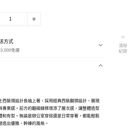
送方式
清除
3,000免運
紀錄
次付款
期付款
0 利率 每期
NT$548
21家銀行
士西裝領設計長袖上著，採用經典西裝翻領設計，展現
0 利率 每期
NT$274
21家銀行
庫商業銀行
第一商業銀行
與專業感。前方的翻褶線條增添了層次感，讓整體造型
業銀行
彰化商業銀行
體和有型。無論是辦公室穿搭還是日常穿著，都能輕鬆
庫商業銀行
第一商業銀行
業儲蓄銀行
台北富邦商業銀行
業銀行
彰化商業銀行
營造出優雅、幹練的風格。
華商業銀行
兆豐國際商業銀行
業儲蓄銀行
台北富邦商業銀行
小企業銀行
台中商業銀行
華商業銀行
兆豐國際商業銀行