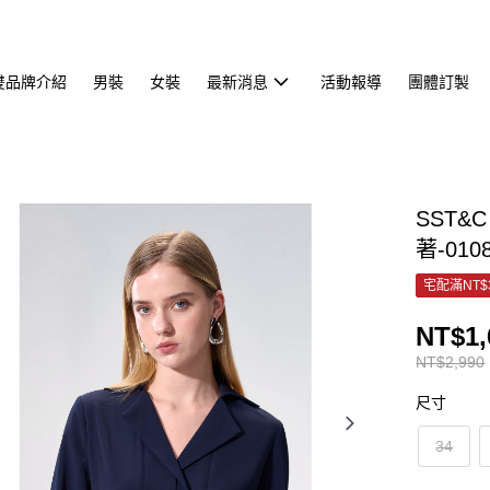
雙品牌介紹
男裝
女裝
最新消息
活動報導
團體訂製
SST
著-010
宅配滿NT$
NT$1,
NT$2,990
尺寸
34