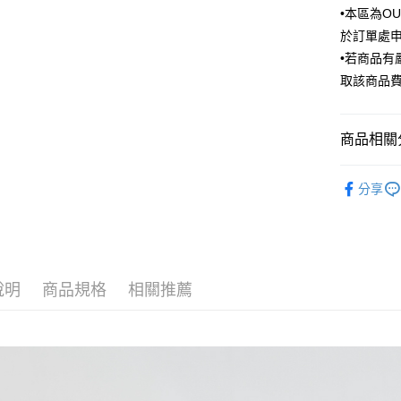
匯豐（
•本區為O
街口支付
臺灣中
聯邦商
於訂單處
匯豐（
悠遊付
元大商
聯邦商
•若商品
玉山商
元大商
Google Pa
取該商品
台新國
玉山商
台灣樂
台新國
ATM付款
台灣樂
商品相關分
運送方式
Outlet商品
分享
新竹物流
每筆NT$1
新竹物流
每筆NT$3
說明
商品規格
相關推薦
LINEX 