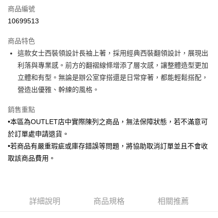
商品編號
信用卡分期付款
10699513
3 期 0 利率 每期
NT$548
21家銀行
商品特色
6 期 0 利率 每期
NT$274
21家銀行
合作金庫商業銀行
第一商業銀行
這款女士西裝領設計長袖上著，採用經典西裝翻領設計，展現出
華南商業銀行
彰化商業銀行
合作金庫商業銀行
第一商業銀行
LINE Pay
利落與專業感。前方的翻褶線條增添了層次感，讓整體造型更加
上海商業儲蓄銀行
台北富邦商業銀行
華南商業銀行
彰化商業銀行
國泰世華商業銀行
兆豐國際商業銀行
立體和有型。無論是辦公室穿搭還是日常穿著，都能輕鬆搭配，
Apple Pay
上海商業儲蓄銀行
台北富邦商業銀行
臺灣中小企業銀行
台中商業銀行
營造出優雅、幹練的風格。
國泰世華商業銀行
兆豐國際商業銀行
匯豐（台灣）商業銀行
華泰商業銀行
街口支付
臺灣中小企業銀行
台中商業銀行
聯邦商業銀行
遠東國際商業銀行
銷售重點
匯豐（台灣）商業銀行
華泰商業銀行
悠遊付
元大商業銀行
永豐商業銀行
•本區為OUTLET店中實際陳列之商品，無法保障狀態，若不滿意可
聯邦商業銀行
遠東國際商業銀行
玉山商業銀行
星展（台灣）商業銀行
元大商業銀行
永豐商業銀行
於訂單處申請退貨。
Google Pay
台新國際商業銀行
中國信託商業銀行
玉山商業銀行
星展（台灣）商業銀行
•若商品有嚴重瑕疵或庫存錯誤等問題，將協助取消訂單並且不會收
台灣樂天信用卡公司
台新國際商業銀行
中國信託商業銀行
ATM付款
取該商品費用。
台灣樂天信用卡公司
運送方式
新竹物流宅配
詳細說明
商品規格
相關推薦
每筆NT$120，滿NT$3,000(含以上)免運費