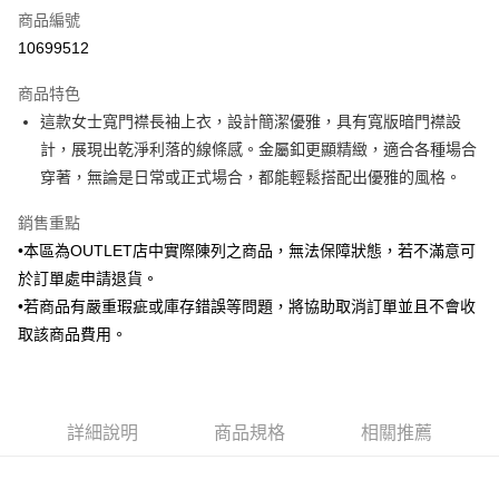
商品編號
信用卡分期付款
10699512
3 期 0 利率 每期
NT$530
21家銀行
商品特色
6 期 0 利率 每期
NT$265
21家銀行
合作金庫商業銀行
第一商業銀行
這款女士寬門襟長袖上衣，設計簡潔優雅，具有寬版暗門襟設
華南商業銀行
彰化商業銀行
合作金庫商業銀行
第一商業銀行
LINE Pay
計，展現出乾淨利落的線條感。金屬釦更顯精緻，適合各種場合
上海商業儲蓄銀行
台北富邦商業銀行
華南商業銀行
彰化商業銀行
國泰世華商業銀行
兆豐國際商業銀行
穿著，無論是日常或正式場合，都能輕鬆搭配出優雅的風格。
Apple Pay
上海商業儲蓄銀行
台北富邦商業銀行
臺灣中小企業銀行
台中商業銀行
國泰世華商業銀行
兆豐國際商業銀行
銷售重點
匯豐（台灣）商業銀行
華泰商業銀行
街口支付
臺灣中小企業銀行
台中商業銀行
聯邦商業銀行
遠東國際商業銀行
•本區為OUTLET店中實際陳列之商品，無法保障狀態，若不滿意可
匯豐（台灣）商業銀行
華泰商業銀行
悠遊付
元大商業銀行
永豐商業銀行
於訂單處申請退貨。
聯邦商業銀行
遠東國際商業銀行
玉山商業銀行
星展（台灣）商業銀行
元大商業銀行
永豐商業銀行
•若商品有嚴重瑕疵或庫存錯誤等問題，將協助取消訂單並且不會收
Google Pay
台新國際商業銀行
中國信託商業銀行
玉山商業銀行
星展（台灣）商業銀行
取該商品費用。
台灣樂天信用卡公司
台新國際商業銀行
中國信託商業銀行
ATM付款
台灣樂天信用卡公司
運送方式
詳細說明
商品規格
相關推薦
新竹物流宅配
每筆NT$120，滿NT$3,000(含以上)免運費