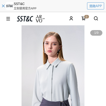
SST&C
開啟APP
立刻使用官方APP
0
1
/
9