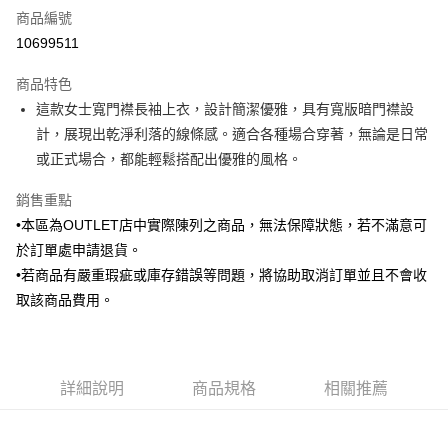
商品編號
信用卡分期付款
10699511
3 期 0 利率 每期
NT$530
21家銀行
商品特色
6 期 0 利率 每期
NT$265
21家銀行
合作金庫商業銀行
第一商業銀行
這款女士寬門襟長袖上衣，設計簡潔優雅，具有寬版暗門襟設
華南商業銀行
彰化商業銀行
合作金庫商業銀行
第一商業銀行
LINE Pay
計，展現出乾淨利落的線條感。適合各種場合穿著，無論是日常
上海商業儲蓄銀行
台北富邦商業銀行
華南商業銀行
彰化商業銀行
國泰世華商業銀行
兆豐國際商業銀行
或正式場合，都能輕鬆搭配出優雅的風格。
Apple Pay
上海商業儲蓄銀行
台北富邦商業銀行
臺灣中小企業銀行
台中商業銀行
國泰世華商業銀行
兆豐國際商業銀行
銷售重點
匯豐（台灣）商業銀行
華泰商業銀行
街口支付
臺灣中小企業銀行
台中商業銀行
聯邦商業銀行
遠東國際商業銀行
•本區為OUTLET店中實際陳列之商品，無法保障狀態，若不滿意可
匯豐（台灣）商業銀行
華泰商業銀行
悠遊付
元大商業銀行
永豐商業銀行
於訂單處申請退貨。
聯邦商業銀行
遠東國際商業銀行
玉山商業銀行
星展（台灣）商業銀行
元大商業銀行
永豐商業銀行
•若商品有嚴重瑕疵或庫存錯誤等問題，將協助取消訂單並且不會收
Google Pay
台新國際商業銀行
中國信託商業銀行
玉山商業銀行
星展（台灣）商業銀行
取該商品費用。
台灣樂天信用卡公司
台新國際商業銀行
中國信託商業銀行
ATM付款
台灣樂天信用卡公司
運送方式
詳細說明
商品規格
相關推薦
新竹物流宅配
每筆NT$120，滿NT$3,000(含以上)免運費