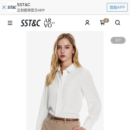
SST&C
開啟APP
立刻使用官方APP
0
1
/
7