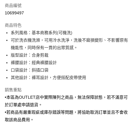
商品編號
信用卡分期付款
10699497
3 期 0 利率 每期
NT$493
21家銀行
商品特色
6 期 0 利率 每期
NT$246
21家銀行
合作金庫商業銀行
第一商業銀行
系列風格：基本商務系列(可機洗)
華南商業銀行
彰化商業銀行
合作金庫商業銀行
第一商業銀行
LINE Pay
可於洗衣機洗滌，可用冷水洗淨，洗後不磨損變形、不影響原有
上海商業儲蓄銀行
台北富邦商業銀行
華南商業銀行
彰化商業銀行
國泰世華商業銀行
兆豐國際商業銀行
機能性，同時保有一貫的出眾質感。
Apple Pay
上海商業儲蓄銀行
台北富邦商業銀行
臺灣中小企業銀行
台中商業銀行
版型設計：合身剪裁
國泰世華商業銀行
兆豐國際商業銀行
匯豐（台灣）商業銀行
華泰商業銀行
街口支付
臺灣中小企業銀行
台中商業銀行
褲腰設計：經典褲腰設計
聯邦商業銀行
遠東國際商業銀行
匯豐（台灣）商業銀行
華泰商業銀行
口袋設計：斜插口袋
悠遊付
元大商業銀行
永豐商業銀行
聯邦商業銀行
遠東國際商業銀行
其他設計：褲耳設計，方便搭配皮帶使用
玉山商業銀行
星展（台灣）商業銀行
元大商業銀行
永豐商業銀行
Google Pay
台新國際商業銀行
中國信託商業銀行
玉山商業銀行
星展（台灣）商業銀行
銷售重點
台灣樂天信用卡公司
台新國際商業銀行
中國信託商業銀行
ATM付款
•本區為OUTLET店中實際陳列之商品，無法保障狀態，若不滿意可
台灣樂天信用卡公司
於訂單處申請退貨。
運送方式
•若商品有嚴重瑕疵或庫存錯誤等問題，將協助取消訂單並且不會收
新竹物流宅配
取該商品費用。
每筆NT$120，滿NT$3,000(含以上)免運費