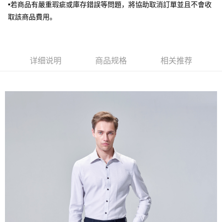
新竹物流宅配
•若商品有嚴重瑕疵或庫存錯誤等問題，將協助取消訂單並且不會收
每笔NT$120，满NT$3,000(含以上)免运费
取該商品費用。
新竹物流離島宅配
每笔NT$350，满NT$3,500(含以上)免运费
详细说明
商品规格
相关推荐
LINEX 宇迅國際
查看运费