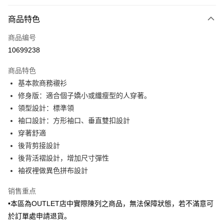
付款方式
商品特色
信用卡一次付款
商品编号
信用卡分期付款
10699238
3期 0利率，每期
NT$539
21家银行
商品特色
6期 0利率，每期
NT$269
21家银行
合作金库商业银行
第一商业银行
基本款商務襯衫
华南商业银行
彰化商业银行
合作金库商业银行
第一商业银行
LINE Pay
修身版：適合個子嬌小或纖瘦型的人穿著。
上海商业储蓄银行
台北富邦商业银行
华南商业银行
彰化商业银行
国泰世华商业银行
兆丰国际商业银行
領型設計：標準領
Apple Pay
上海商业储蓄银行
台北富邦商业银行
台湾中小企业银行
台中商业银行
袖口設計：方形袖口、垂直雙扣設計
国泰世华商业银行
兆丰国际商业银行
汇丰（台湾）商业银行
华泰商业银行
街口支付
台湾中小企业银行
台中商业银行
穿著舒適
联邦商业银行
远东国际商业银行
汇丰（台湾）商业银行
华泰商业银行
後背剪接設計
悠遊付
元大商业银行
永丰商业银行
联邦商业银行
远东国际商业银行
後背活褶設計，增加尺寸彈性
玉山商业银行
星展（台湾）商业银行
元大商业银行
永丰商业银行
Google Pay
袖衩裡做異色拼布設計
台新国际商业银行
中国信托商业银行
玉山商业银行
星展（台湾）商业银行
台湾乐天信用卡公司
台新国际商业银行
中国信托商业银行
ATM付款
销售重点
台湾乐天信用卡公司
•本區為OUTLET店中實際陳列之商品，無法保障狀態，若不滿意可
运送方式
於訂單處申請退貨。