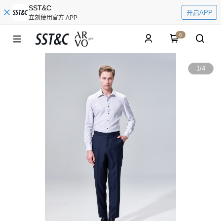
SST&C
开启APP
立刻使用官方 APP
0
1
/
4