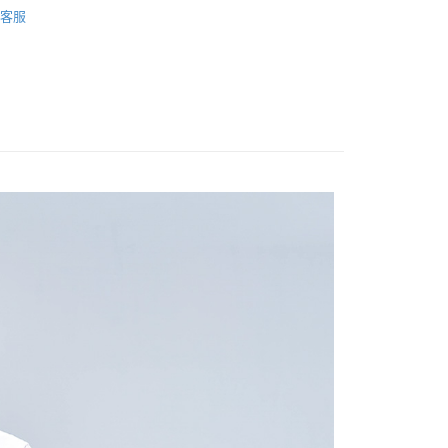
50，滿NT$3,500(含以上)免運費
客服
宇迅國際
查看運費