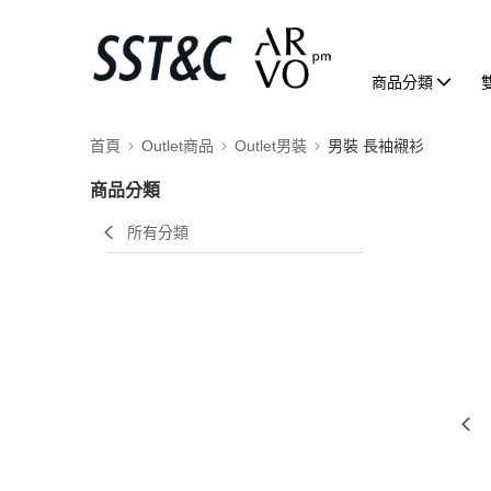
商品分類
首頁
Outlet商品
Outlet男裝
男裝 長袖襯衫
商品分類
所有分類