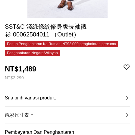
SST&C 淺綠條紋修身版長袖襯
衫-00062504011 （Outlet）
Penuh Penghantaran Ke Rumah, NT$3,000 penghataran percuma
Penghantaran Negara/Wilayah
NT$1,489
NT$2,290
Sila pilih variasi produk.
襯衫尺寸表📌
Pembayaran Dan Penghantaran