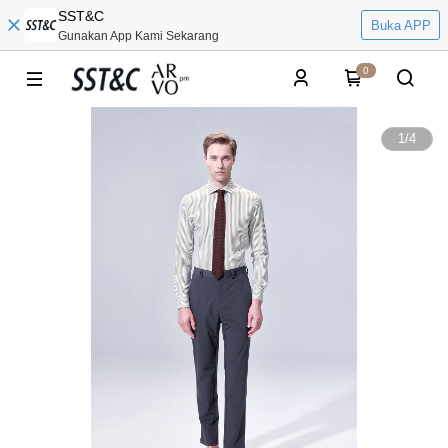
SST&C
Buka APP
Gunakan App Kami Sekarang
0
1
/
4