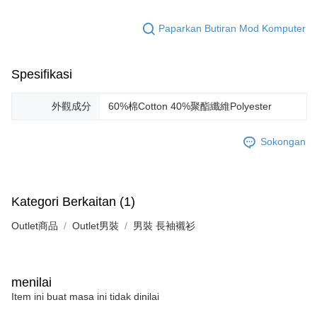
Paparkan Butiran Mod Komputer
Spesifikasi
外觀成分
60%棉Cotton 40%聚酯纖維Polyester
Sokongan
Kategori Berkaitan (1)
Outlet商品
Outlet男裝
男裝 長袖襯衫
menilai
Item ini buat masa ini tidak dinilai