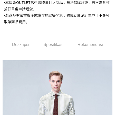
Union Bank of Taiwan
Far Eastern International
•本區為OUTLET店中實際陳列之商品，無法保障狀態，若不滿意可
Bank Komersial E.SUN
DBS Bank
Bank
於訂單處申請退貨。
Bank Antarabangsa Taishin
Bank CTBC
Pilihan Penghantaran
Yuanta Commercial Bank
Bank SinoPac
Syarikat Kad Kredit Rakuten
•若商品有嚴重瑕疵或庫存錯誤等問題，將協助取消訂單並且不會收
Bank Komersial E.SUN
DBS Bank
新竹物流宅配
Taiwan
取該商品費用。
Bank Antarabangsa
Bank CTBC
NT$120/pesanan | Penghantaran percuma untuk pesanan
Taishin
NT$3,000 atau lebih
Syarikat Kad Kredit
Rakuten Taiwan
新竹物流離島宅配
Deskripsi
Spesifikasi
Rekomendasi
NT$350/pesanan | Penghantaran percuma untuk pesanan
NT$3,500 atau lebih
LINEX 宇迅國際
Kadar Penghantaran