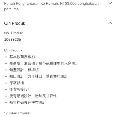
Penuh Penghantaran Ke Rumah, NT$3,000 penghataran
percuma
Kaedah Pembayaran
Ciri Produk
Kad Kredit (Bayaran Penuh)
No. Produk
Ansuran Kad Kredit
10699235
3 ansuran pada kadar faedah 0,
NT$496
setiap ansuran
Ciri Produk
21 Bank
6 ansuran pada kadar faedah 0,
NT$248
setiap
Taiwan Cooperative Bank
Bank Komersial Pertama
基本款商務襯衫
Hua Nan Commercial
Chang Hwa Commercial
ansuran
21 Bank
Bank
Bank
修身版：適合個子嬌小或纖瘦型的人穿著。
Taiwan Cooperative Bank
Bank Komersial Pertama
LINE Pay
The Shanghai
Bank Komersial Taipei
領型設計：標準領
Hua Nan Commercial Bank
Chang Hwa Commercial Bank
Commercial & Savings
Fubon
袖口設計：方形袖口、垂直雙扣設計
Apple Pay
The Shanghai Commercial &
Bank Komersial Taipei Fubon
Bank
Savings Bank
穿著舒適
Bank Cathay United
Mega International
JKOPAY
Bank Cathay United
Mega International Commercial
後背剪接設計
Commercial Bank
Bank
後背活褶設計，增加尺寸彈性
Taiwan Business Bank
Taichung Commercial
Easy Wallet
Taiwan Business Bank
Taichung Commercial Bank
Bank
袖衩裡做異色拼布設計
HSBC Bank (Taiwan) Limited
Hwatai Bank
Google Pay
HSBC Bank (Taiwan)
Hwatai Bank
Union Bank of Taiwan
Far Eastern International Bank
Limited
Sorotan Produk
Yuanta Commercial Bank
Bank SinoPac
Pemindahan ATM